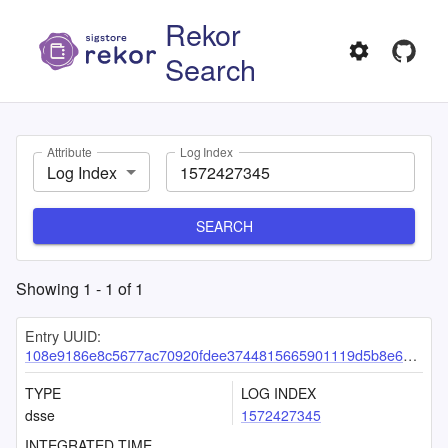
Rekor
Search
Attribute
Log Index
Log Index
SEARCH
Showing
1
-
1
of
1
Entry UUID:
108e9186e8c5677ac70920fdee3744815665901119d5b8e621a6cfbae48fda0123fe954d46caabab
TYPE
LOG INDEX
dsse
1572427345
INTEGRATED TIME