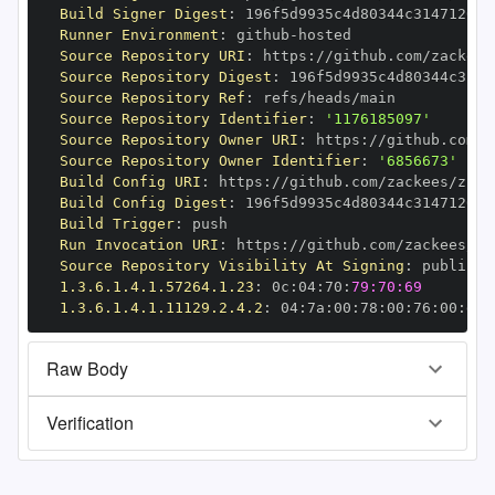
Build Signer Digest
:
Runner Environment
:
 github
-
Source Repository URI
:
 https
:
Source Repository Digest
:
Source Repository Ref
:
Source Repository Identifier
:
'1176185097'
Source Repository Owner URI
:
 https
:
Source Repository Owner Identifier
:
'6856673'
Build Config URI
:
 https
:
//github.com/zackees/zcca
Build Config Digest
:
Build Trigger
:
Run Invocation URI
:
 https
:
Source Repository Visibility At Signing
:
1.3.6.1.4.1.57264.1.23
:
 0c
:
04
:
70
:
79:70:69
1.3.6.1.4.1.11129.2.4.2
:
 04
:
7a
:
00
:
78
:
00
:
76
:
00
:
dd
:
Raw Body
Verification