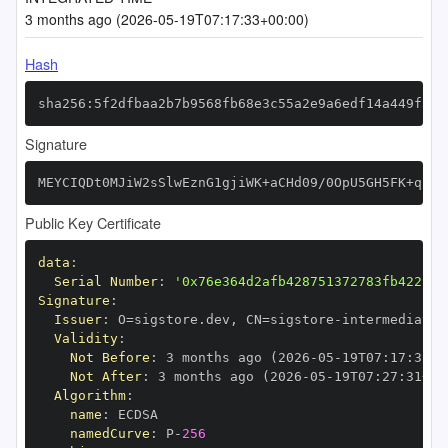
3 months ago (2026-05-19T07:17:33+00:00)
Hash
sha256:5f2dfbaa2b7b9568fb68e3c55a2e9a6edf14a449f3af
Signature
MEYCIQDt0MJiW2sSlwEznG1gjiWK+aCHd09/0OpU5GH5FK+qZgI
Public Key Certificate
data
:
Serial Number
:
'0x76e364d2afb428751372783fb4229a1
Signature
:
Issuer
:
 O=sigstore.dev
,
 CN=sigstore
-
Validity
:
Not Before
:
 3 months ago (2026
-
05
-
19T07
:
17
:
31+0
Not After
:
 3 months ago (2026
-
05
-
19T07
:
27
:
31+00
Algorithm
:
name
:
namedCurve
:
 P
-
256