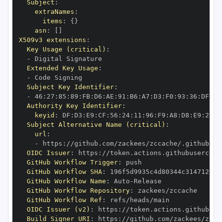
Subject
:
extraNames
:
items
:
{
}
asn
:
[
]
X509v3 extensions
:
Key Usage (critical)
:
-
Extended Key Usage
:
-
Subject Key Identifier
:
-
 46
:
27
:
85
:
89
:
FB
:
D6
:
AE
:
91
:
B6
:
A7
:
D3
:
F0
:
93
:
36
:
DF
:
0F
Authority Key Identifier
:
keyid
:
 DF
:
D3
:
E9
:
CF
:
56
:
24
:
11
:
96
:
F9
:
A8
:
D8
:
E9
:
28
:
5
Subject Alternative Name (critical)
:
url
:
-
 https
:
//github.com/zackees/zccache/.github/wo
OIDC Issuer
:
 https
:
GitHub Workflow Trigger
:
GitHub Workflow SHA
:
GitHub Workflow Name
:
 Auto
-
GitHub Workflow Repository
:
GitHub Workflow Ref
:
OIDC Issuer (v2)
:
 https
:
Build Signer URI
:
 https
:
//github.com/zackees/zcca