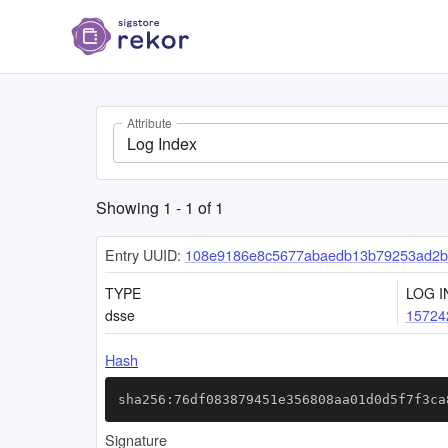
Attribute
Log Index
Showing
1
-
1
of
1
Entry UUID:
108e9186e8c5677abaedb13b79253ad2b
TYPE
LOG I
dsse
15724
Hash
sha256:76df083879451e356808aa01d0d5f7f3ca
Signature