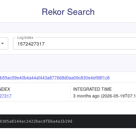
Rekor Search
Log Index
b55ac59e40b4a44af443a877668d0aa09c830e4ef98f1c8
NDEX
INTEGRATED TIME
27317
3 months ago (2026-05-19T07:1
8305a8144ac2422bac8fbba4a1b19d