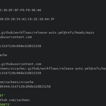
3
:
36
:
DF
:
0F
:
F0
:
F8
:
96
:
D8
:
E9
:
28
:
55
:
A2
:
C6
:
2E
:
18
:
64
:
.github/workflows/release
-
ckees/zccache/.github/workflows/release
-
97'
56673'