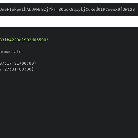
UneF1ekpwIhALUAMrBZjYkTrBOucKGqxpkjCuKed0IPCnenX9fUWI2S
83fb4229a1902d06590'
07
:
17
:
31+00
:
7
:
27
:
31+00
: