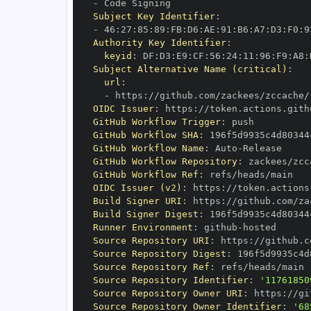
-
Subject Key Identifier
:
-
 46
:
27
:
85
:
89
:
FB
:
D6
:
AE
:
91
:
B6
:
A7
:
D3
:
F0
:
9
Authority Key Identifier
:
keyid
:
 DF
:
D3
:
E9
:
CF
:
56
:
24
:
11
:
96
:
F9
:
A8
:
Subject Alternative Name (critical)
:
url
:
-
 https
:
//github.com/zackees/zccache/
OIDC Issuer
:
 https
:
GitHub Workflow Trigger
:
GitHub Workflow SHA
:
GitHub Workflow Name
:
 Auto
-
GitHub Workflow Repository
:
GitHub Workflow Ref
:
OIDC Issuer (v2)
:
 https
:
Build Signer URI
:
 https
:
//github.com/za
Build Signer Digest
:
Runner Environment
:
 github
-
Source Repository URI
:
 https
:
Source Repository Digest
:
Source Repository Ref
:
Source Repository Identifier
:
'11761850
Source Repository Owner URI
:
 https
:
Source Repository Owner Identifier
:
'68