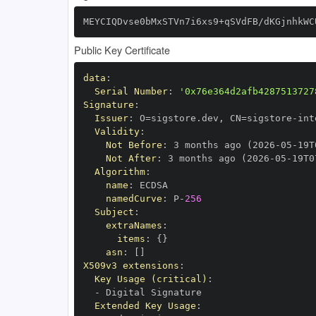
MEYCIQDvse0bMxSTVn7i6xs9+qSVdFB/dKGjnhkWC
Public Key Certificate
data
:
Serial Number
:
'0x76e364d2afb4287513727
Signature
:
Issuer
:
 O=sigstore.dev
,
 CN=sigstore
-
Validity
:
Not Before
:
 3 months ago (2026
-
05
-
19T
Not After
:
 3 months ago (2026
-
05
-
19T0
Algorithm
:
name
:
namedCurve
:
 P
-
256
Subject
:
extraNames
:
items
:
{
}
asn
:
[
]
X509v3 extensions
:
Key Usage (critical)
:
-
Extended Key Usage
: