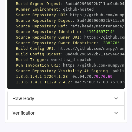
Build Signer Digest
:
Runner Environment
:
 github
-
Source Repository URI
:
 https
:
//github.com/numpy/n
Source Repository Digest
:
Source Repository Ref
:
Source Repository Identifier
:
'1014697714'
Source Repository Owner URI
:
 https
:
Source Repository Owner Identifier
:
'288276'
Build Config URI
:
 https
:
//github.com/numpy/numpy
-
Build Config Digest
:
Build Trigger
:
Run Invocation URI
:
 https
:
//github.com/numpy/nump
Source Repository Visibility At Signing
:
1.3.6.1.4.1.57264.1.23
:
 0c
:
04
:
70
:
79:70:69
1.3.6.1.4.1.11129.2.4.2
:
 04
:
79
:
00
:
77
:
00
:
75
:
00
:
dd
:
Raw Body
Verification