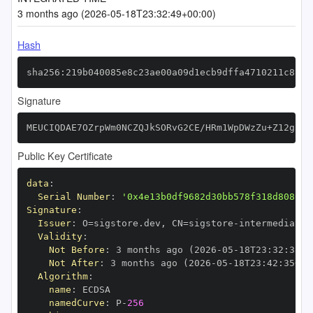
3 months ago (2026-05-18T23:32:49+00:00)
Hash
sha256:219b040085e8c23ae00a09d1ecb9dffa4710211c8f97
Signature
MEUCIQDAE7OZrpWm0NCZQJkSORvG2CE/HRm1WpDWzZu+Z12g2AI
Public Key Certificate
data
:
Serial Number
:
'0x4e13b0df9682d30bb578f318d808051
Signature
:
Issuer
:
 O=sigstore.dev
,
 CN=sigstore
-
Validity
:
Not Before
:
 3 months ago (2026
-
05
-
18T23
:
32
:
35+0
Not After
:
 3 months ago (2026
-
05
-
18T23
:
42
:
35+00
Algorithm
:
name
:
namedCurve
:
 P
-
256