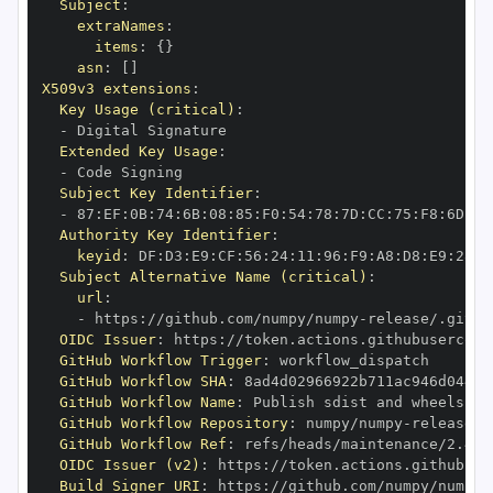
Subject
:
extraNames
:
items
:
{
}
asn
:
[
]
X509v3 extensions
:
Key Usage (critical)
:
-
Extended Key Usage
:
-
Subject Key Identifier
:
-
 87
:
EF
:
0B
:
74
:
6B
:
08
:
85
:
F0
:
54
:
78
:
7D
:
CC
:
75
:
F8
:
6D
:
14
Authority Key Identifier
:
keyid
:
 DF
:
D3
:
E9
:
CF
:
56
:
24
:
11
:
96
:
F9
:
A8
:
D8
:
E9
:
28
:
5
Subject Alternative Name (critical)
:
url
:
-
 https
:
//github.com/numpy/numpy
-
OIDC Issuer
:
 https
:
GitHub Workflow Trigger
:
GitHub Workflow SHA
:
GitHub Workflow Name
:
GitHub Workflow Repository
:
 numpy/numpy
-
GitHub Workflow Ref
:
OIDC Issuer (v2)
:
 https
:
Build Signer URI
:
 https
:
//github.com/numpy/numpy
-