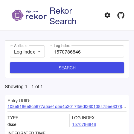
Rekor
Search
Attribute
Log Index
Log Index
SEARCH
Showing
1
-
1
of
1
Entry UUID:
108e9186e8c5677a5ae1d5e4b2017f56df260138475ee8378017e2bfebd8e7f3e479e97ebe01e619
TYPE
LOG INDEX
dsse
1570786846
INTEGRATED TIME