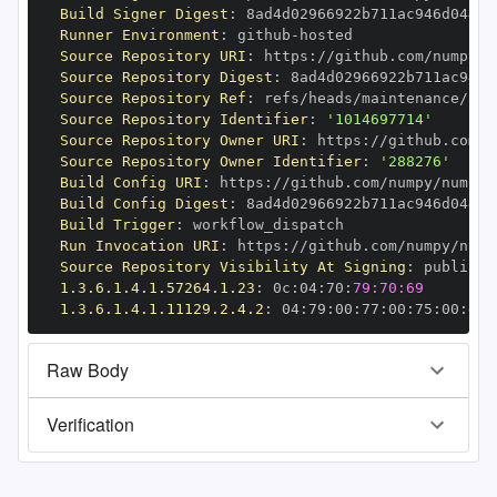
Build Signer Digest
:
Runner Environment
:
 github
-
Source Repository URI
:
 https
:
//github.com/numpy/n
Source Repository Digest
:
Source Repository Ref
:
Source Repository Identifier
:
'1014697714'
Source Repository Owner URI
:
 https
:
Source Repository Owner Identifier
:
'288276'
Build Config URI
:
 https
:
//github.com/numpy/numpy
-
Build Config Digest
:
Build Trigger
:
Run Invocation URI
:
 https
:
//github.com/numpy/nump
Source Repository Visibility At Signing
:
1.3.6.1.4.1.57264.1.23
:
 0c
:
04
:
70
:
79:70:69
1.3.6.1.4.1.11129.2.4.2
:
 04
:
79
:
00
:
77
:
00
:
75
:
00
:
dd
:
Raw Body
Verification