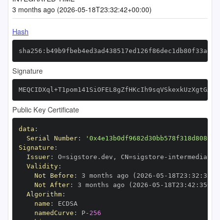
3 months ago (2026-05-18T23:32:42+00:00)
Hash
sha256:b49b9fbeb4ed3ad438517ed126f86dec1db80f33ad8a
Signature
MEQCIDXql+T1pom141SiOFEL8gZfHKcIh9sqVSkexkUzXgtGAiB
Public Key Certificate
data
:
Serial Number
:
'0x4e13b0df9682d30bb578f318d808051
Signature
:
Issuer
:
 O=sigstore.dev
,
 CN=sigstore
-
Validity
:
Not Before
:
 3 months ago (2026
-
05
-
18T23
:
32
:
35+0
Not After
:
 3 months ago (2026
-
05
-
18T23
:
42
:
35+00
Algorithm
:
name
:
namedCurve
:
 P
-
256