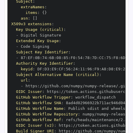
Subject
:
extraNames
:
items
:
{
}
asn
:
[
]
X509v3 extensions
:
Key Usage (critical)
:
-
Extended Key Usage
:
-
Subject Key Identifier
:
-
 87
:
EF
:
0B
:
74
:
6B
:
08
:
85
:
F0
:
54
:
78
:
7D
:
CC
:
75
:
F8
:
6D
:
14
Authority Key Identifier
:
keyid
:
 DF
:
D3
:
E9
:
CF
:
56
:
24
:
11
:
96
:
F9
:
A8
:
D8
:
E9
:
28
:
5
Subject Alternative Name (critical)
:
url
:
-
 https
:
//github.com/numpy/numpy
-
OIDC Issuer
:
 https
:
GitHub Workflow Trigger
:
GitHub Workflow SHA
:
GitHub Workflow Name
:
GitHub Workflow Repository
:
 numpy/numpy
-
GitHub Workflow Ref
:
OIDC Issuer (v2)
:
 https
:
Build Signer URI
:
 https
:
//github.com/numpy/numpy
-