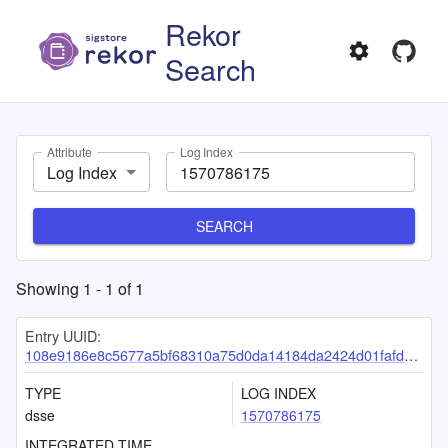
Rekor
Search
Attribute
Log Index
Log Index
SEARCH
Showing
1
-
1
of
1
Entry UUID:
108e9186e8c5677a5bf68310a75d0da14184da2424d01fafda6e9b57c2aaa2b76b69d43429b907d8
TYPE
LOG INDEX
dsse
1570786175
INTEGRATED TIME