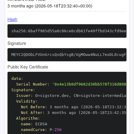
3 months ago (2026-05-18T23:32:40+00:00)
Hash
sha256:6baff965d55a0c86ce0cdb61fe49ffbd343cfd9eeeb8
Signature
MEYCIQDObLFVUnGrcsQxQbYsgB/UgMOww4NuLL7eoDL0cugF9wI
Public Key Certificate
data
:
Serial Number
:
'0x4e13b0df9682d30bb578f318d808051
Signature
:
Issuer
:
 O=sigstore.dev
,
 CN=sigstore
-
Validity
:
Not Before
:
 3 months ago (2026
-
05
-
18T23
:
32
:
35+0
Not After
:
 3 months ago (2026
-
05
-
18T23
:
42
:
35+00
Algorithm
:
name
:
namedCurve
:
 P
-
256