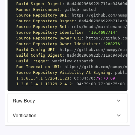
Build Signer Digest
:
Runner Environment
:
 github
-
Source Repository URI
:
 https
:
//github.com/numpy/n
Source Repository Digest
:
Source Repository Ref
:
Source Repository Identifier
:
'1014697714'
Source Repository Owner URI
:
 https
:
Source Repository Owner Identifier
:
'288276'
Build Config URI
:
 https
:
//github.com/numpy/numpy
-
Build Config Digest
:
Build Trigger
:
Run Invocation URI
:
 https
:
//github.com/numpy/nump
Source Repository Visibility At Signing
:
1.3.6.1.4.1.57264.1.23
:
 0c
:
04
:
70
:
79:70:69
1.3.6.1.4.1.11129.2.4.2
:
 04
:
79
:
00
:
77
:
00
:
75
:
00
:
dd
:
Raw Body
Verification