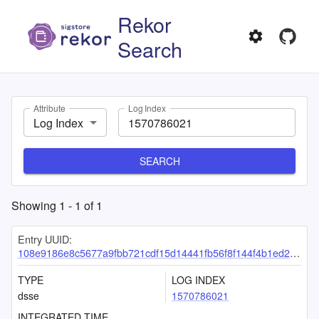
Rekor
Search
Attribute
Log Index
Log Index
SEARCH
Showing
1
-
1
of
1
Entry UUID:
108e9186e8c5677a9fbb721cdf15d14441fb56f8f144f4b1ed21ffc45dfb123b4dd7b782c22b4b24
TYPE
LOG INDEX
dsse
1570786021
INTEGRATED TIME