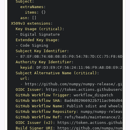
Subject
:
extraNames
:
items
:
{
}
asn
:
[
]
X509v3 extensions
:
Key Usage (critical)
:
-
Extended Key Usage
:
-
Subject Key Identifier
:
-
 87
:
EF
:
0B
:
74
:
6B
:
08
:
85
:
F0
:
54
:
78
:
7D
:
CC
:
75
:
F8
:
6D
:
14
Authority Key Identifier
:
keyid
:
 DF
:
D3
:
E9
:
CF
:
56
:
24
:
11
:
96
:
F9
:
A8
:
D8
:
E9
:
28
:
5
Subject Alternative Name (critical)
:
url
:
-
 https
:
//github.com/numpy/numpy
-
OIDC Issuer
:
 https
:
GitHub Workflow Trigger
:
GitHub Workflow SHA
:
GitHub Workflow Name
:
GitHub Workflow Repository
:
 numpy/numpy
-
GitHub Workflow Ref
:
OIDC Issuer (v2)
:
 https
:
Build Signer URI
:
 https
:
//github.com/numpy/numpy
-