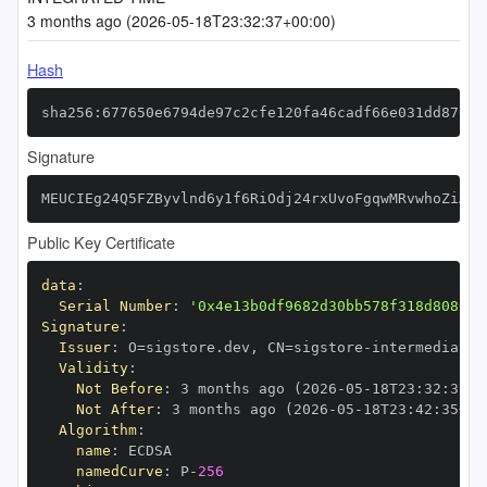
3 months ago (2026-05-18T23:32:37+00:00)
Hash
sha256:677650e6794de97c2cfe120fa46cadf66e031dd87efc
Signature
MEUCIEg24Q5FZByvlnd6y1f6RiOdj24rxUvoFgqwMRvwhoZiAiE
Public Key Certificate
data
:
Serial Number
:
'0x4e13b0df9682d30bb578f318d808051
Signature
:
Issuer
:
 O=sigstore.dev
,
 CN=sigstore
-
Validity
:
Not Before
:
 3 months ago (2026
-
05
-
18T23
:
32
:
35+0
Not After
:
 3 months ago (2026
-
05
-
18T23
:
42
:
35+00
Algorithm
:
name
:
namedCurve
:
 P
-
256