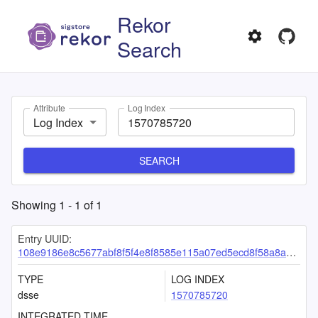
Rekor
Search
Attribute
Log Index
Log Index
SEARCH
Showing
1
-
1
of
1
Entry UUID:
108e9186e8c5677abf8f5f4e8f8585e115a07ed5ecd8f58a8a9770b1104a1066d6d768f3e951c89b
TYPE
LOG INDEX
dsse
1570785720
INTEGRATED TIME