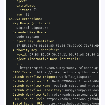
Subject
:
extraNames
:
items
:
{
}
asn
:
[
]
X509v3 extensions
:
Key Usage (critical)
:
-
Extended Key Usage
:
-
Subject Key Identifier
:
-
 87
:
EF
:
0B
:
74
:
6B
:
08
:
85
:
F0
:
54
:
78
:
7D
:
CC
:
75
:
F8
:
6D
:
14
Authority Key Identifier
:
keyid
:
 DF
:
D3
:
E9
:
CF
:
56
:
24
:
11
:
96
:
F9
:
A8
:
D8
:
E9
:
28
:
5
Subject Alternative Name (critical)
:
url
:
-
 https
:
//github.com/numpy/numpy
-
OIDC Issuer
:
 https
:
GitHub Workflow Trigger
:
GitHub Workflow SHA
:
GitHub Workflow Name
:
GitHub Workflow Repository
:
 numpy/numpy
-
GitHub Workflow Ref
:
OIDC Issuer (v2)
:
 https
:
Build Signer URI
:
 https
:
//github.com/numpy/numpy
-