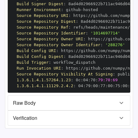
Build Signer Digest
:
Runner Environment
:
 github
-
Source Repository URI
:
 https
:
//github.com/numpy/n
Source Repository Digest
:
Source Repository Ref
:
Source Repository Identifier
:
'1014697714'
Source Repository Owner URI
:
 https
:
Source Repository Owner Identifier
:
'288276'
Build Config URI
:
 https
:
//github.com/numpy/numpy
-
Build Config Digest
:
Build Trigger
:
Run Invocation URI
:
 https
:
//github.com/numpy/nump
Source Repository Visibility At Signing
:
1.3.6.1.4.1.57264.1.23
:
 0c
:
04
:
70
:
79:70:69
1.3.6.1.4.1.11129.2.4.2
:
 04
:
79
:
00
:
77
:
00
:
75
:
00
:
dd
:
Raw Body
Verification