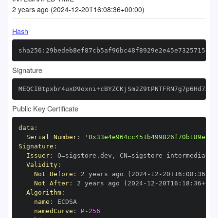
2 years ago (2024-12-20T16:08:36+00:00)
Hash
sha256:29bedeb8ef87cb5af96bc48f8929e2e45e73257158cd
Signature
MEQCIBtpxbr4uxD9oxni+cBYZCKjSm2Z9tPNTFRN7g7p6Hd7AiB
Public Key Certificate
data
:
Serial Number
:
'0x33e4e964cc451b499826f70b189ea08
Signature
:
Issuer
:
 O=sigstore.dev
,
 CN=sigstore
-
Validity
:
Not Before
:
 2 years ago (2024
-
12
-
20T16
:
08
:
36+00
Not After
:
 2 years ago (2024
-
12
-
20T16
:
18
:
36+00
:
Algorithm
:
name
:
namedCurve
:
 P
-
256