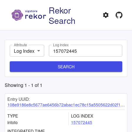
Rekor
Search
Attribute
Log Index
Log Index
SEARCH
Showing
1
-
1
of
1
Entry UUID:
108e9186e8c5677ae6456b72abac1ec78c15a5505622d02f1eb4785336a9f4f08d68e137e8abd814
TYPE
LOG INDEX
intoto
157072445
INTEGRATED TIME