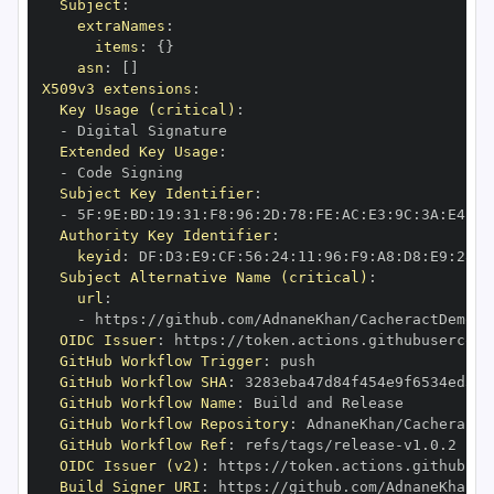
Subject
:
extraNames
:
items
:
{
}
asn
:
[
]
X509v3 extensions
:
Key Usage (critical)
:
-
Extended Key Usage
:
-
Subject Key Identifier
:
-
 5F
:
9E
:
BD
:
19
:
31
:
F8
:
96
:
2D
:
78
:
FE
:
AC
:
E3
:
9C
:
3A
:
E4
:
7E
Authority Key Identifier
:
keyid
:
 DF
:
D3
:
E9
:
CF
:
56
:
24
:
11
:
96
:
F9
:
A8
:
D8
:
E9
:
28
:
5
Subject Alternative Name (critical)
:
url
:
-
 https
:
//github.com/AdnaneKhan/CacheractDemo/.
OIDC Issuer
:
 https
:
GitHub Workflow Trigger
:
GitHub Workflow SHA
:
GitHub Workflow Name
:
GitHub Workflow Repository
:
GitHub Workflow Ref
:
 refs/tags/release
-
OIDC Issuer (v2)
:
 https
:
Build Signer URI
:
 https
:
//github.com/AdnaneKhan/C