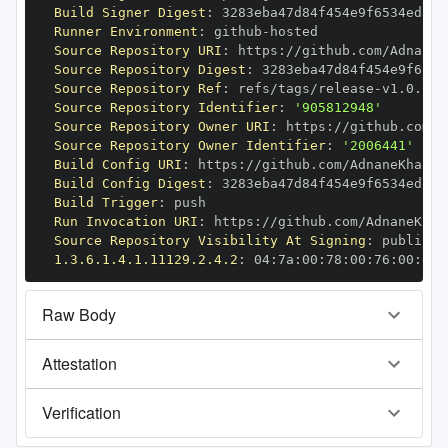
Build Signer Digest
:
Runner Environment
:
 github
-
Source Repository URI
:
 https
:
Source Repository Digest
:
Source Repository Ref
:
 refs/tags/release
-
Source Repository Identifier
:
'905812948'
Source Repository Owner URI
:
 https
:
Source Repository Owner Identifier
:
'2006441'
Build Config URI
:
 https
:
//github.com/AdnaneKhan/C
Build Config Digest
:
Build Trigger
:
Run Invocation URI
:
 https
:
Source Repository Visibility At Signing
:
1.3.6.1.4.1.11129.2.4.2
:
 04
:
7a
:
00
:
78
:
00
:
76
:
00
:
dd
:
Raw Body
Attestation
Verification