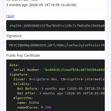
3 months ago (2026-05-18T18:55:10+00:00)
Hash
sha256:1b9b5888121fba7654fcc128c7cf8d1d3e10e04a03fa
Signature
MEYCIQDO0qcDDBKU5VLjOFf/4QHsjlaeTwx2yIxUTniSzr7RlgI
Public Key Certificate
data
:
Serial Number
:
'0x40dc6c21eaafb56c0879d388a68d16b
Signature
:
Issuer
:
 O=sigstore.dev
,
 CN=sigstore
-
Validity
:
Not Before
:
 3 months ago (2026
-
05
-
18T18
:
55
:
09+0
Not After
:
 3 months ago (2026
-
05
-
18T19
:
05
:
09+00
Algorithm
:
name
:
namedCurve
:
 P
-
256