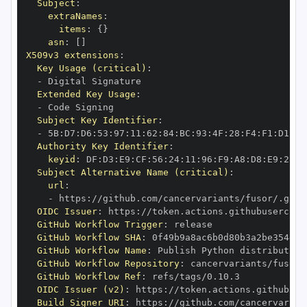
Subject
:
extraNames
:
items
:
{
}
asn
:
[
]
X509v3 extensions
:
Key Usage (critical)
:
-
Extended Key Usage
:
-
Subject Key Identifier
:
-
 5B
:
D7
:
D6
:
53
:
97
:
11
:
62
:
84
:
BC
:
93
:
4F
:
28
:
F4
:
F1
:
D1
:
B2
Authority Key Identifier
:
keyid
:
 DF
:
D3
:
E9
:
CF
:
56
:
24
:
11
:
96
:
F9
:
A8
:
D8
:
E9
:
28
:
5
Subject Alternative Name (critical)
:
url
:
-
 https
:
OIDC Issuer
:
 https
:
GitHub Workflow Trigger
:
GitHub Workflow SHA
:
GitHub Workflow Name
:
GitHub Workflow Repository
:
GitHub Workflow Ref
:
OIDC Issuer (v2)
:
 https
:
Build Signer URI
:
 https
: