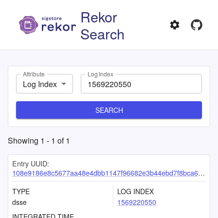
Rekor
Search
Attribute
Log Index
Log Index
SEARCH
Showing
1
-
1
of
1
Entry UUID:
108e9186e8c5677aa48e4dbb1147f96682e3b44ebd7f8bca6f3836d7a3241fb6aa53a6b60fe290b9
TYPE
LOG INDEX
dsse
1569220550
INTEGRATED TIME