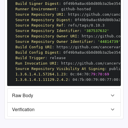
Build Signer Digest
:
Runner Environment
:
 github
-
Source Repository URI
:
 https
:
Source Repository Digest
:
Source Repository Ref
:
Source Repository Identifier
:
'387537632'
Source Repository Owner URI
:
 https
:
Source Repository Owner Identifier
:
'44814739'
Build Config URI
:
 https
:
Build Config Digest
:
Build Trigger
:
Run Invocation URI
:
 https
:
Source Repository Visibility At Signing
:
1.3.6.1.4.1.57264.1.23
:
 0c
:
04
:
70
:
79:70:69
1.3.6.1.4.1.11129.2.4.2
:
 04
:
7b
:
00
:
79
:
00
:
77
:
00
:
dd
:
Raw Body
Verification