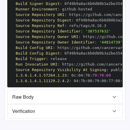
Build Signer Digest
:
Runner Environment
:
 github
-
Source Repository URI
:
 https
:
Source Repository Digest
:
Source Repository Ref
:
Source Repository Identifier
:
'387537632'
Source Repository Owner URI
:
 https
:
Source Repository Owner Identifier
:
'44814739'
Build Config URI
:
 https
:
Build Config Digest
:
Build Trigger
:
Run Invocation URI
:
 https
:
Source Repository Visibility At Signing
:
1.3.6.1.4.1.57264.1.23
:
 0c
:
04
:
70
:
79:70:69
1.3.6.1.4.1.11129.2.4.2
:
 04
:
7b
:
00
:
79
:
00
:
77
:
00
:
dd
:
Raw Body
Verification