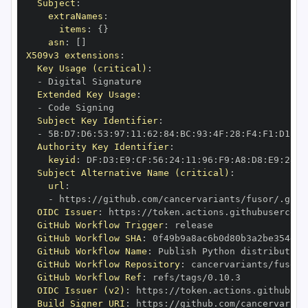
Subject
:
extraNames
:
items
:
{
}
asn
:
[
]
X509v3 extensions
:
Key Usage (critical)
:
-
Extended Key Usage
:
-
Subject Key Identifier
:
-
 5B
:
D7
:
D6
:
53
:
97
:
11
:
62
:
84
:
BC
:
93
:
4F
:
28
:
F4
:
F1
:
D1
:
B2
Authority Key Identifier
:
keyid
:
 DF
:
D3
:
E9
:
CF
:
56
:
24
:
11
:
96
:
F9
:
A8
:
D8
:
E9
:
28
:
5
Subject Alternative Name (critical)
:
url
:
-
 https
:
OIDC Issuer
:
 https
:
GitHub Workflow Trigger
:
GitHub Workflow SHA
:
GitHub Workflow Name
:
GitHub Workflow Repository
:
GitHub Workflow Ref
:
OIDC Issuer (v2)
:
 https
:
Build Signer URI
:
 https
: