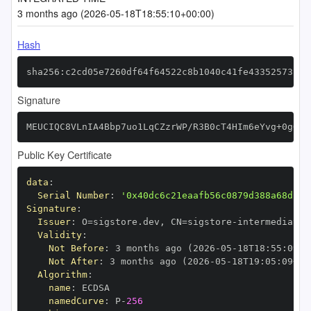
3 months ago (2026-05-18T18:55:10+00:00)
Hash
sha256:c2cd05e7260df64f64522c8b1040c41fe43352573143
Signature
MEUCIQC8VLnIA4Bbp7uo1LqCZzrWP/R3B0cT4HIm6eYvg+0gOgI
Public Key Certificate
data
:
Serial Number
:
'0x40dc6c21eaafb56c0879d388a68d16b
Signature
:
Issuer
:
 O=sigstore.dev
,
 CN=sigstore
-
Validity
:
Not Before
:
 3 months ago (2026
-
05
-
18T18
:
55
:
09+0
Not After
:
 3 months ago (2026
-
05
-
18T19
:
05
:
09+00
Algorithm
:
name
:
namedCurve
:
 P
-
256