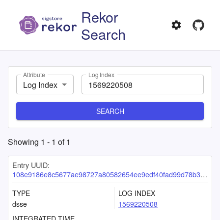
Rekor
Search
Attribute
Log Index
Log Index
SEARCH
Showing
1
-
1
of
1
Entry UUID:
108e9186e8c5677ae98727a80582654ee9edf40fad99d78b3306e44de03cd7988923c11287a909bd
TYPE
LOG INDEX
dsse
1569220508
INTEGRATED TIME