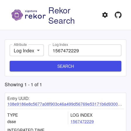
Rekor
Search
Attribute
Log Index
Log Index
SEARCH
Showing
1
-
1
of
1
Entry UUID:
108e9186e8c5677a08f903c46a499d56769e53171b6d9300a924ea1df1586267ae584f3aec54c5d3
TYPE
LOG INDEX
dsse
1567472229
INTEGRATED TIME