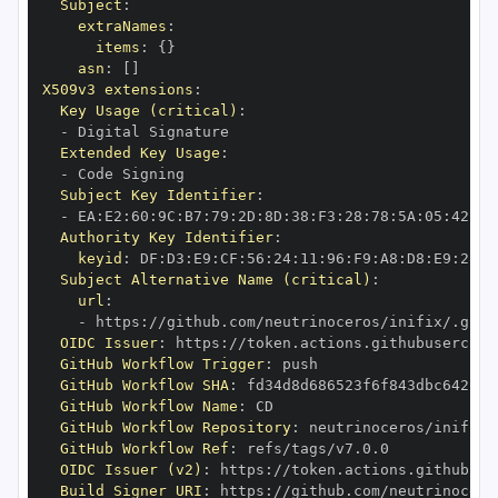
Subject
:
extraNames
:
items
:
{
}
asn
:
[
]
X509v3 extensions
:
Key Usage (critical)
:
-
Extended Key Usage
:
-
Subject Key Identifier
:
-
 EA
:
E2
:
60
:
9C
:
B7
:
79
:
2D
:
8D
:
38
:
F3
:
28
:
78
:
5A
:
05
:
42
:
63
Authority Key Identifier
:
keyid
:
 DF
:
D3
:
E9
:
CF
:
56
:
24
:
11
:
96
:
F9
:
A8
:
D8
:
E9
:
28
:
5
Subject Alternative Name (critical)
:
url
:
-
 https
:
OIDC Issuer
:
 https
:
GitHub Workflow Trigger
:
GitHub Workflow SHA
:
GitHub Workflow Name
:
GitHub Workflow Repository
:
GitHub Workflow Ref
:
OIDC Issuer (v2)
:
 https
:
Build Signer URI
:
 https
: