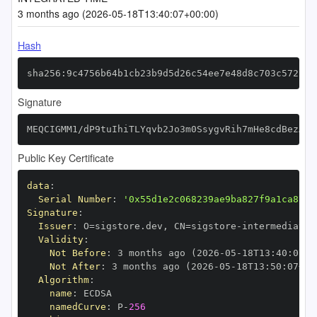
3 months ago (2026-05-18T13:40:07+00:00)
Hash
sha256:9c4756b64b1cb23b9d5d26c54ee7e48d8c703c57226f
Signature
MEQCIGMM1/dP9tuIhiTLYqvb2Jo3m0SsygvRih7mHe8cdBezAiB
Public Key Certificate
data
:
Serial Number
:
'0x55d1e2c068239ae9ba827f9a1ca87e8
Signature
:
Issuer
:
 O=sigstore.dev
,
 CN=sigstore
-
Validity
:
Not Before
:
 3 months ago (2026
-
05
-
18T13
:
40
:
07+0
Not After
:
 3 months ago (2026
-
05
-
18T13
:
50
:
07+00
Algorithm
:
name
:
namedCurve
:
 P
-
256