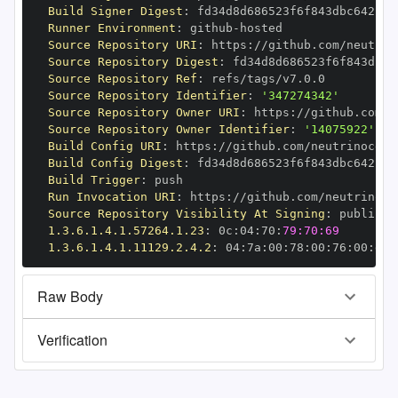
Build Signer Digest
:
Runner Environment
:
 github
-
Source Repository URI
:
 https
:
Source Repository Digest
:
Source Repository Ref
:
Source Repository Identifier
:
'347274342'
Source Repository Owner URI
:
 https
:
Source Repository Owner Identifier
:
'14075922'
Build Config URI
:
 https
:
Build Config Digest
:
Build Trigger
:
Run Invocation URI
:
 https
:
Source Repository Visibility At Signing
:
1.3.6.1.4.1.57264.1.23
:
 0c
:
04
:
70
:
79:70:69
1.3.6.1.4.1.11129.2.4.2
:
 04
:
7a
:
00
:
78
:
00
:
76
:
00
:
dd
:
Raw Body
Verification