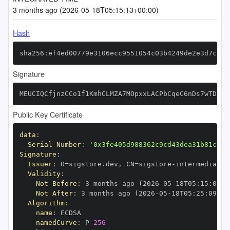
3 months ago (2026-05-18T05:15:13+00:00)
Hash
sha256:ef4ed00779e3106ecc9551054c03b4249de2e3d7ca7a
Signature
MEUCIQCfjnzCCo1f1KmhCLMZA7MOpxxLACPbCqeC6nDs7wTDzQI
Public Key Certificate
data
:
Serial Number
:
'0x3fe405d988362c9cd43dea31b81c763
Signature
:
Issuer
:
 O=sigstore.dev
,
 CN=sigstore
-
Validity
:
Not Before
:
 3 months ago (2026
-
05
-
18T05
:
15
:
09+0
Not After
:
 3 months ago (2026
-
05
-
18T05
:
25
:
09+00
Algorithm
:
name
:
namedCurve
:
 P
-
256