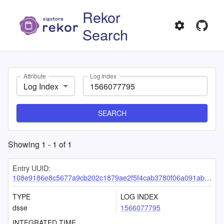
Rekor
Search
Attribute
Log Index
Log Index
SEARCH
Showing
1
-
1
of
1
Entry UUID:
108e9186e8c5677a9cb202c1879ae2f5f4cab3780f06a091abc849854ad01e3de6eaba29cd664ad2
TYPE
LOG INDEX
dsse
1566077795
INTEGRATED TIME