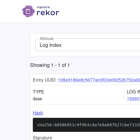
Attribute
Log Index
Showing
1
-
1
of
1
Entry UUID:
108e9186e8c5677ac0f03e09252b752a6
TYPE
LOG I
dsse
15660
Hash
sha256:60586951c9f9b3c9a7e9a687b27cbe7133
Signature