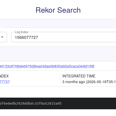
Rekor Search
Log Index
9d133c8708de6975d9eae3dae0b830a92a5caca3e9d15f8
NDEX
INTEGRATED TIME
77727
3 months ago (2026-05-18T05:1
bf6e0e0b2929ddbdc33f8a52815a95