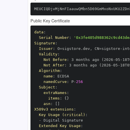
MEUCIQDjvMjNnFIaauwQMbn5D69GmMxoNxUKU2ZDn
Public Key Certificate
data
:
Serial Number
:
'0x3fe405d988362c9cd43de
Signature
:
Issuer
:
 O=sigstore.dev
,
 CN=sigstore
-
Validity
:
Not Before
:
 3 months ago (2026
-
05
-
18T
Not After
:
 3 months ago (2026
-
05
-
18T0
Algorithm
:
name
:
namedCurve
:
 P
-
256
Subject
:
extraNames
:
items
:
{
}
asn
:
[
]
X509v3 extensions
:
Key Usage (critical)
:
-
Extended Key Usage
: