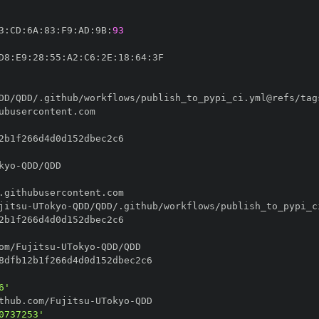
3
:
CD
:
6A
:
83
:
F9
:
AD
:
9B
:
93
D8
:
E9
:
28
:
55
:
A2
:
C6
:
2E
:
18
:
64
:
kyo
-
jitsu
-
UTokyo
-
om/Fujitsu
-
UTokyo
-
6'
thub.com/Fujitsu
-
UTokyo
-
0737253'