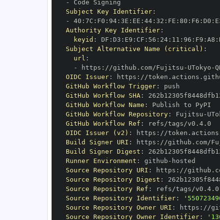
-
Subject Key Identifier
:
-
 40
:
7C
:
F0
:
94
:
3E
:
EE
:
44
:
32
:
FE
:
80
:
F6
:
D0
:
E
Authority Key Identifier
:
keyid
:
 DF
:
D3
:
E9
:
CF
:
56
:
24
:
11
:
96
:
F9
:
A8
:
Subject Alternative Name (critical)
:
url
:
-
 https
:
//github.com/Fujitsu
-
UTokyo
-
OIDC Issuer
:
 https
:
GitHub Workflow Trigger
:
GitHub Workflow SHA
:
GitHub Workflow Name
:
GitHub Workflow Repository
:
 Fujitsu
-
UTo
GitHub Workflow Ref
:
OIDC Issuer (v2)
:
 https
:
Build Signer URI
:
 https
:
//github.com/Fu
Build Signer Digest
:
Runner Environment
:
 github
-
Source Repository URI
:
 https
:
//github.c
Source Repository Digest
:
Source Repository Ref
:
Source Repository Identifier
:
'55072349
Source Repository Owner URI
:
 https
:
//gi
Source Repository Owner Identifier
:
'13