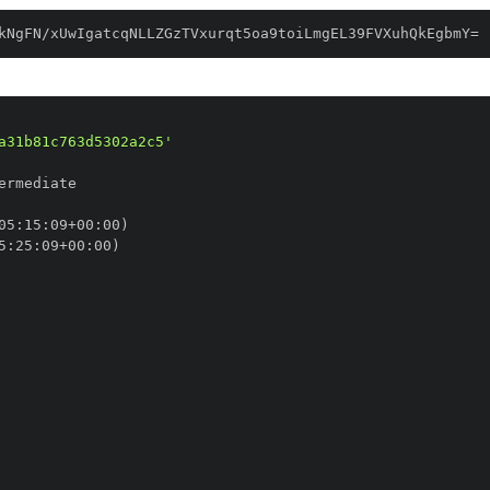
kNgFN/xUwIgatcqNLLZGzTVxurqt5oa9toiLmgEL39FVXuhQkEgbmY=
a31b81c763d5302a2c5'
05
:
15
:
09+00
:
5
:
25
:
09+00
: