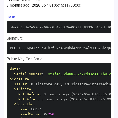
3 months ago (2026-05-18T05:15:11+00:00)
Hash
sha256:da2e92de769cc65475876e00931d8333db402d4d01b3
Signature
MEUCIQD16p4JhpDsWTh2fLxb45VQbdAeMbPs4lxT1B2BhjgNKQI
Public Key Certificate
data
:
Serial Number
:
'0x3fe405d988362c9cd43dea31b81c763
Signature
:
Issuer
:
 O=sigstore.dev
,
 CN=sigstore
-
Validity
:
Not Before
:
 3 months ago (2026
-
05
-
18T05
:
15
:
09+0
Not After
:
 3 months ago (2026
-
05
-
18T05
:
25
:
09+00
Algorithm
:
name
:
namedCurve
:
 P
-
256