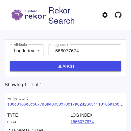
Rekor
Search
Attribute
Log Index
Log Index
SEARCH
Showing
1
-
1
of
1
Entry UUID:
108e9186e8c5677a8a43039b78e17a82426031119165aab88e001b961ec450c1276e73c3bc59d05e
TYPE
LOG INDEX
dsse
1566077674
INTEGRATED TIME