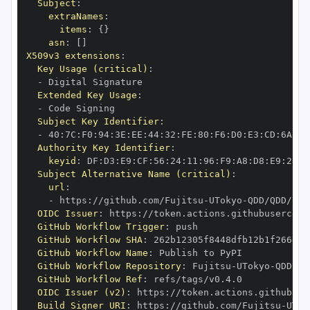
Subject
:
extraNames
:
items
:
{
}
asn
:
[
]
X509v3 extensions
:
Key Usage (critical)
:
-
Extended Key Usage
:
-
Subject Key Identifier
:
-
 40
:
7C
:
F0
:
94
:
3E
:
EE
:
44
:
32
:
FE
:
80
:
F6
:
D0
:
E3
:
CD
:
6A
:
83
Authority Key Identifier
:
keyid
:
 DF
:
D3
:
E9
:
CF
:
56
:
24
:
11
:
96
:
F9
:
A8
:
D8
:
E9
:
28
:
5
Subject Alternative Name (critical)
:
url
:
-
 https
:
//github.com/Fujitsu
-
UTokyo
-
OIDC Issuer
:
 https
:
GitHub Workflow Trigger
:
GitHub Workflow SHA
:
GitHub Workflow Name
:
GitHub Workflow Repository
:
 Fujitsu
-
UTokyo
-
GitHub Workflow Ref
:
OIDC Issuer (v2)
:
 https
:
Build Signer URI
:
 https
:
//github.com/Fujitsu
-
UTok