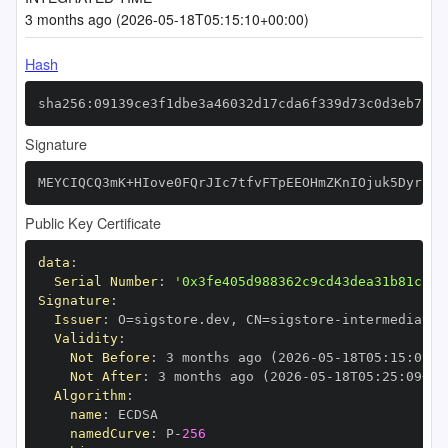
3 months ago (2026-05-18T05:15:10+00:00)
Hash
sha256:09139ce3f1dbe3a46032d17cda6f339d73c0d3eb7a72
Signature
MEYCIQCQ3mK+HIove0FQrJIc7tfvFTpEEOHmZKnIOjuk5Dyr2AI
Public Key Certificate
data
:
Serial Number
:
'0x3fe405d988362c9cd43dea31b81c763
Signature
:
Issuer
:
 O=sigstore.dev
,
 CN=sigstore
-
Validity
:
Not Before
:
 3 months ago (2026
-
05
-
18T05
:
15
:
09+0
Not After
:
 3 months ago (2026
-
05
-
18T05
:
25
:
09+00
Algorithm
:
name
:
namedCurve
:
 P
-
256