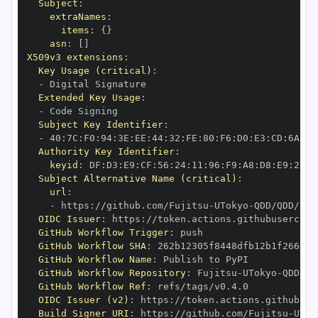
Subject
:
extraNames
:
items
:
{
}
asn
:
[
]
X509v3 extensions
:
Key Usage (critical)
:
-
Extended Key Usage
:
-
Subject Key Identifier
:
-
 40
:
7C
:
F0
:
94
:
3E
:
EE
:
44
:
32
:
FE
:
80
:
F6
:
D0
:
E3
:
CD
:
6A
:
83
Authority Key Identifier
:
keyid
:
 DF
:
D3
:
E9
:
CF
:
56
:
24
:
11
:
96
:
F9
:
A8
:
D8
:
E9
:
28
:
5
Subject Alternative Name (critical)
:
url
:
-
 https
:
//github.com/Fujitsu
-
UTokyo
-
OIDC Issuer
:
 https
:
GitHub Workflow Trigger
:
GitHub Workflow SHA
:
GitHub Workflow Name
:
GitHub Workflow Repository
:
 Fujitsu
-
UTokyo
-
GitHub Workflow Ref
:
OIDC Issuer (v2)
:
 https
:
Build Signer URI
:
 https
:
//github.com/Fujitsu
-
UTok