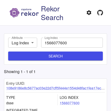
Rekor
Search
Attribute
Log Index
Log Index
SEARCH
Showing
1
-
1
of
1
Entry UUID:
108e9186e8c5677ac03e22d7cff5f444e1554d48fac1fea17eca5ceef35b8fa15fb528ec9e6d2ff1
TYPE
LOG INDEX
dsse
1566077600
INTEGRATED TIME