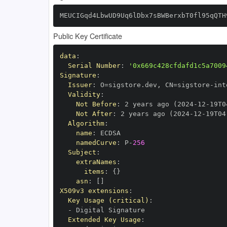
MEUCIGqd4LbwUD9Uq6lDbx7sBWBerxbT0fl95qQTH
Public Key Certificate
data
:
Serial Number
:
'0x669c428cfdafd1c5a7009
Signature
:
Issuer
:
 O=sigstore.dev
,
 CN=sigstore
-
Validity
:
Not Before
:
 2 years ago (2024
-
12
-
19T0
Not After
:
 2 years ago (2024
-
12
-
19T04
Algorithm
:
name
:
namedCurve
:
 P
-
256
Subject
:
extraNames
:
items
:
{
}
asn
:
[
]
X509v3 extensions
:
Key Usage (critical)
:
-
Extended Key Usage
: