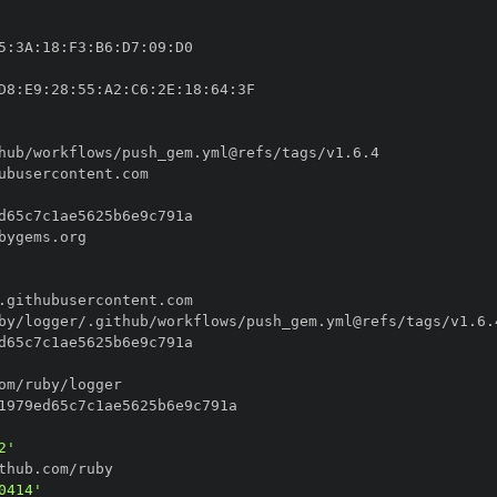
5
:
3A
:
18
:
F3
:
B6
:
D7
:
09
:
D8
:
E9
:
28
:
55
:
A2
:
C6
:
2E
:
18
:
64
:
2'
0414'