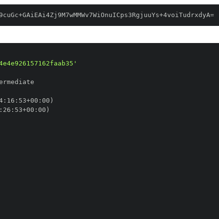
9cuGc+GAiEAi4Zj9M7wMMWv7WiOnuICps3RgjuuYs+4voiTudrxdyA=
4e4e926157162faab35'
4
:
16
:
53+00
:
:
26
:
53+00
: