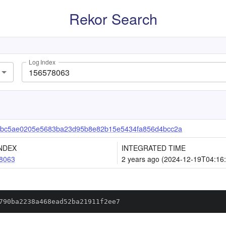
Rekor Search
Log Index
bbc5ae0205e5683ba23d95b8e82b15e5434fa856d4bcc2a
NDEX
INTEGRATED TIME
8063
2 years ago (2024-12-19T04:16
790ba2238a468ead52ba21911f2ee7