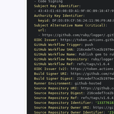
-
Subject Key Identifier
:
-
 43
:
43
:
E1
:
63
:
08
:
ED
:
A1
:
9F
:
0C
:
B9
:
18
:
47
:
9
Authority Key Identifier
:
keyid
:
 DF
:
D3
:
E9
:
CF
:
56
:
24
:
11
:
96
:
F9
:
A8
:
Subject Alternative Name (critical)
:
url
:
-
 https
:
OIDC Issuer
:
 https
:
GitHub Workflow Trigger
:
GitHub Workflow SHA
:
GitHub Workflow Name
:
GitHub Workflow Repository
:
GitHub Workflow Ref
:
OIDC Issuer (v2)
:
 https
:
Build Signer URI
:
 https
:
Build Signer Digest
:
Runner Environment
:
 github
-
Source Repository URI
:
 https
:
Source Repository Digest
:
Source Repository Ref
:
Source Repository Identifier
:
'13377618
Source Repository Owner URI
:
 https
:
Source Repository Owner Identifier
:
'21