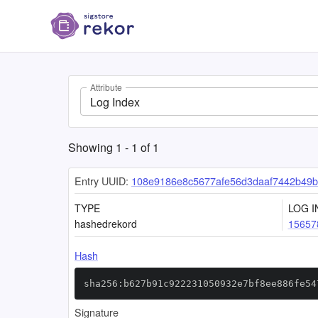
Attribute
Log Index
Showing
1
-
1
of
1
Entry UUID:
108e9186e8c5677afe56d3daaf7442b49
TYPE
LOG I
hashedrekord
15657
Hash
sha256:b627b91c922231050932e7bf8ee886fe54
Signature