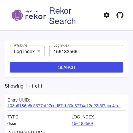
Rekor
Search
Attribute
Log Index
Log Index
SEARCH
Showing
1
-
1
of
1
Entry UUID:
108e9186e8c5677af27ced671b50e6774a12d22f5f7abc41efe19580d51245860471d62982b9065b
TYPE
LOG INDEX
dsse
156182569
INTEGRATED TIME