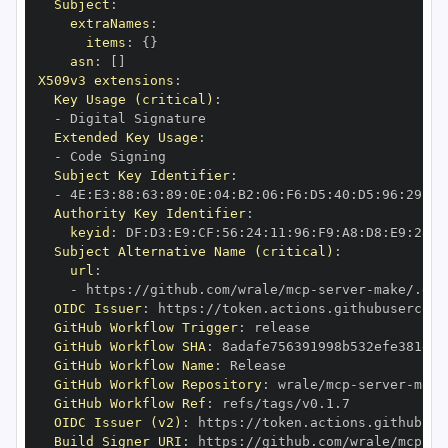
Subject
:
extraNames
:
items
:
{
}
asn
:
[
]
X509v3 extensions
:
Key Usage (critical)
:
-
Extended Key Usage
:
-
Subject Key Identifier
:
-
 4E
:
E3
:
88
:
63
:
89
:
0E
:
04
:
B2
:
06
:
F6
:
D5
:
40
:
D5
:
96
:
29
:
A4
Authority Key Identifier
:
keyid
:
 DF
:
D3
:
E9
:
CF
:
56
:
24
:
11
:
96
:
F9
:
A8
:
D8
:
E9
:
28
:
5
Subject Alternative Name (critical)
:
url
:
-
 https
:
//github.com/wrale/mcp
-
server
-
OIDC Issuer
:
 https
:
GitHub Workflow Trigger
:
GitHub Workflow SHA
:
GitHub Workflow Name
:
GitHub Workflow Repository
:
 wrale/mcp
-
server
-
GitHub Workflow Ref
:
OIDC Issuer (v2)
:
 https
:
Build Signer URI
:
 https
:
//github.com/wrale/mcp
-
se