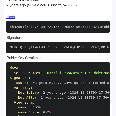
2 years ago (2024-12-18T00:27:57+00:00)
Hash
sha256:f5ece74faa172a176309ce9715ed5dc13e233e4dd617
Signature
MEUCIQCJhy+T9rFWRfZzp8iS5dXbF9qbJMSJhLpW+A2/9D+h1wI
Public Key Certificate
data
:
Serial Number
:
'0x67f0fde3849e5c6b1a689bdec70e878
Signature
:
Issuer
:
 O=sigstore.dev
,
 CN=sigstore
-
Validity
:
Not Before
:
 2 years ago (2024
-
12
-
18T00
:
27
:
56+00
Not After
:
 2 years ago (2024
-
12
-
18T00
:
37
:
56+00
:
Algorithm
:
name
:
namedCurve
:
 P
-
256