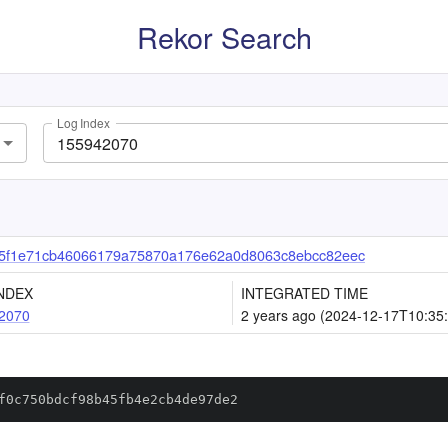
Rekor Search
Log Index
5f1e71cb46066179a75870a176e62a0d8063c8ebcc82eec
NDEX
INTEGRATED TIME
2070
2 years ago (2024-12-17T10:35
f0c750bdcf98b45fb4e2cb4de97de2