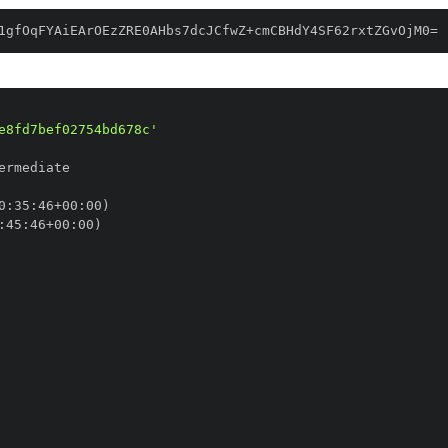
1gfOqFYAiEArOEzZRE0AHbs7dcJCfwZ+cmCBHdY4SF62rxtZGvOjM0=
e8fd7bef02754bd678c'
0
:
35
:
46+00
:
:
45
:
46+00
: