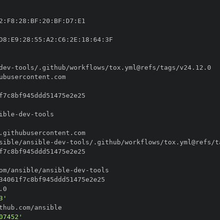
2
:
F8
:
28
:
BF
:
20
:
BF
:
D7
:
D8
:
E9
:
28
:
55
:
A2
:
C6
:
2E
:
18
:
64
:
dev
-
ible
-
dev
-
sible/ansible
-
dev
-
om/ansible/ansible
-
dev
-
3'
07452'