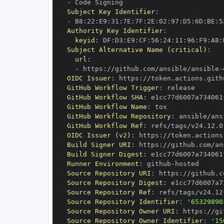
-
Subject Key Identifier
:
-
 B8
:
22
:
E9
:
31
:
7E
:
7F
:
2E
:
02
:
97
:
D5
:
6D
:
BE
:
5
Authority Key Identifier
:
keyid
:
 DF
:
D3
:
E9
:
CF
:
56
:
24
:
11
:
96
:
F9
:
A8
:
Subject Alternative Name (critical)
:
url
:
-
 https
:
//github.com/ansible/ansible
-
OIDC Issuer
:
 https
:
GitHub Workflow Trigger
:
GitHub Workflow SHA
:
GitHub Workflow Name
:
GitHub Workflow Repository
:
 ansible/ans
GitHub Workflow Ref
:
OIDC Issuer (v2)
:
 https
:
Build Signer URI
:
 https
:
//github.com/an
Build Signer Digest
:
Runner Environment
:
 github
-
Source Repository URI
:
 https
:
//github.c
Source Repository Digest
:
Source Repository Ref
:
Source Repository Identifier
:
'65329890
Source Repository Owner URI
:
 https
:
Source Repository Owner Identifier
:
'15