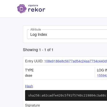
Attribute
Log Index
Showing
1
-
1
of
1
Entry UUID:
108e9186e8c5677ad54c24aa7734c440d
TYPE
LOG I
dsse
15594
Hash
sha256:a02cadfe420c5f91f5740c219804c3a88c
Signature