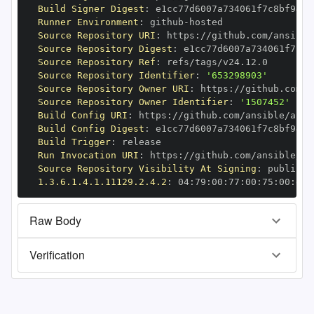
Build Signer Digest
:
Runner Environment
:
 github
-
Source Repository URI
:
 https
:
//github.com/ansible
Source Repository Digest
:
Source Repository Ref
:
Source Repository Identifier
:
'653298903'
Source Repository Owner URI
:
 https
:
Source Repository Owner Identifier
:
'1507452'
Build Config URI
:
 https
:
//github.com/ansible/ansi
Build Config Digest
:
Build Trigger
:
Run Invocation URI
:
 https
:
//github.com/ansible/an
Source Repository Visibility At Signing
:
1.3.6.1.4.1.11129.2.4.2
:
 04
:
79
:
00
:
77
:
00
:
75
:
00
:
dd
:
Raw Body
Verification