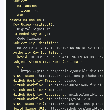
Subject
:
extraNames
:
items
:
{
}
asn
:
[
]
X509v3 extensions
:
Key Usage (critical)
:
-
Extended Key Usage
:
-
Subject Key Identifier
:
-
 B8
:
22
:
E9
:
31
:
7E
:
7F
:
2E
:
02
:
97
:
D5
:
6D
:
BE
:
52
:
F8
:
28
:
BF
Authority Key Identifier
:
keyid
:
 DF
:
D3
:
E9
:
CF
:
56
:
24
:
11
:
96
:
F9
:
A8
:
D8
:
E9
:
28
:
5
Subject Alternative Name (critical)
:
url
:
-
 https
:
//github.com/ansible/ansible
-
dev
-
OIDC Issuer
:
 https
:
GitHub Workflow Trigger
:
GitHub Workflow SHA
:
GitHub Workflow Name
:
GitHub Workflow Repository
:
 ansible/ansible
-
dev
-
GitHub Workflow Ref
:
OIDC Issuer (v2)
:
 https
:
Build Signer URI
:
 https
:
//github.com/ansible/ansi