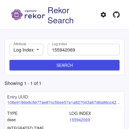
Rekor
Search
Attribute
Log Index
Log Index
SEARCH
Showing
1
-
1
of
1
Entry UUID:
108e9186e8c5677ae87cc56ee57a1a827043a67d6a86cc42a9c9e70dae8f1156fd818ccfadcf52de
TYPE
LOG INDEX
dsse
155942069
INTEGRATED TIME