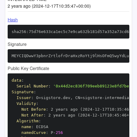
2 years ago (2024-12-17T10:35:47+00:00)
Hash
sha256:75d76e633ca1ec5c7e9ca632b181d57a352a73cd64af
Signature
MEYCIQDwwY3pbnrZrtlofrDraHxzRoYtj9lHsOFmQ5wyYdLukQI
Public Key Certificate
data
:
Serial Number
:
'0x44d2ec836f709eeb89123e8fd7bef02
Signature
:
Issuer
:
 O=sigstore.dev
,
 CN=sigstore
-
Validity
:
Not Before
:
 2 years ago (2024
-
12
-
17T10
:
35
:
46+00
Not After
:
 2 years ago (2024
-
12
-
17T10
:
45
:
46+00
:
Algorithm
:
name
:
namedCurve
:
 P
-
256