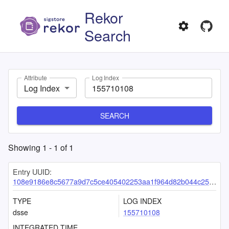
Rekor
Search
Attribute
Log Index
Log Index
SEARCH
Showing
1
-
1
of
1
Entry UUID:
108e9186e8c5677a9d7c5ce405402253aa1f964d82b044c257a4def2ebb662018d50682734bd6038
TYPE
LOG INDEX
dsse
155710108
INTEGRATED TIME