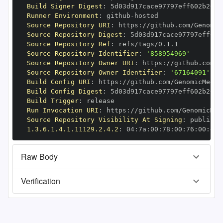
Build Signer Digest
:
Runner Environment
:
 github
-
Source Repository URI
:
 https
:
Source Repository Digest
:
Source Repository Ref
:
Source Repository Identifier
:
'858954969'
Source Repository Owner URI
:
 https
:
Source Repository Owner Identifier
:
'67164091'
Build Config URI
:
 https
:
Build Config Digest
:
Build Trigger
:
Run Invocation URI
:
 https
:
Source Repository Visibility At Signing
:
1.3.6.1.4.1.11129.2.4.2
:
 04
:
7a
:
00
:
78
:
00
:
76
:
00
:
dd
:
Raw Body
Verification