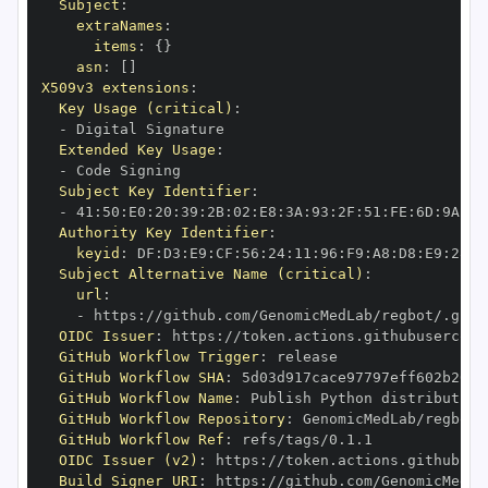
Subject
:
extraNames
:
items
:
{
}
asn
:
[
]
X509v3 extensions
:
Key Usage (critical)
:
-
Extended Key Usage
:
-
Subject Key Identifier
:
-
 41
:
50
:
E0
:
20
:
39
:
2B
:
02
:
E8
:
3A
:
93
:
2F
:
51
:
FE
:
6D
:
9A
:
A0
Authority Key Identifier
:
keyid
:
 DF
:
D3
:
E9
:
CF
:
56
:
24
:
11
:
96
:
F9
:
A8
:
D8
:
E9
:
28
:
5
Subject Alternative Name (critical)
:
url
:
-
 https
:
OIDC Issuer
:
 https
:
GitHub Workflow Trigger
:
GitHub Workflow SHA
:
GitHub Workflow Name
:
GitHub Workflow Repository
:
GitHub Workflow Ref
:
OIDC Issuer (v2)
:
 https
:
Build Signer URI
:
 https
: