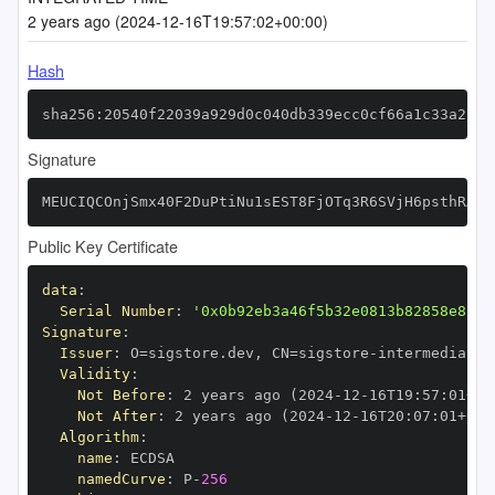
2 years ago (2024-12-16T19:57:02+00:00)
Hash
sha256:20540f22039a929d0c040db339ecc0cf66a1c33a22cb
Signature
MEUCIQCOnjSmx40F2DuPtiNu1sEST8FjOTq3R6SVjH6psthRAgI
Public Key Certificate
data
:
Serial Number
:
'0x0b92eb3a46f5b32e0813b82858e8f7e
Signature
:
Issuer
:
 O=sigstore.dev
,
 CN=sigstore
-
Validity
:
Not Before
:
 2 years ago (2024
-
12
-
16T19
:
57
:
01+00
Not After
:
 2 years ago (2024
-
12
-
16T20
:
07
:
01+00
:
Algorithm
:
name
:
namedCurve
:
 P
-
256