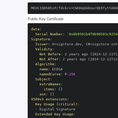
MEUCIQDh8hzP/fdckrx+CWUHqGGDourQE8TyttAb6
Public Key Certificate
data
:
Serial Number
:
'0x6b9501b4f9b98503c9254
Signature
:
Issuer
:
 O=sigstore.dev
,
 CN=sigstore
-
Validity
:
Not Before
:
 2 years ago (2024
-
12
-
11T1
Not After
:
 2 years ago (2024
-
12
-
11T13
Algorithm
:
name
:
namedCurve
:
 P
-
256
Subject
:
extraNames
:
items
:
{
}
asn
:
[
]
X509v3 extensions
:
Key Usage (critical)
:
-
Extended Key Usage
: