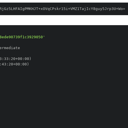
RjGz5LHFAIgPMKHJT+xOVqCPskr15i+VMZ1TajIcY8guy5Jrp3U+Wo=
8ede90739f1c3929050'
3
:
33
:
20+00
:
:
43
:
20+00
: