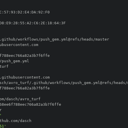
C
:
57
:
93
:
D2
:
E4
:
DA
:
92
:
D8
:
E9
:
28
:
55
:
A2
:
C6
:
2E
:
18
:
64
:
'
51'