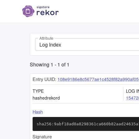
Attribute
Log Index
Showing
1
-
1
of
1
Entry UUID:
108e9186e8c5677ae1c4528f82a990af0
TYPE
LOG I
hashedrekord
15472
Hash
sha256:9abf18ad0a8298361ca660b82aad24635a
Signature