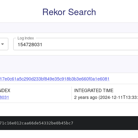
Rekor Search
Log Index
517e0c61a5c290d233bf849e35c918b3b3e660f0a1e6081
NDEX
INTEGRATED TIME
8031
2 years ago (2024-12-11T13:33
71c16e012caa66de54332be0b45bc7