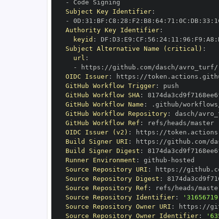
-
Subject Key Identifier
:
-
 0D
:
31
:
BF
:
C8
:
28
:
F2
:
B8
:
64
:
71
:
0C
:
DB
:
33
:
1
Authority Key Identifier
:
keyid
:
 DF
:
D3
:
E9
:
CF
:
56
:
24
:
11
:
96
:
F9
:
A8
:
Subject Alternative Name (critical)
:
url
:
-
 https
:
OIDC Issuer
:
 https
:
GitHub Workflow Trigger
:
GitHub Workflow SHA
:
GitHub Workflow Name
:
GitHub Workflow Repository
:
GitHub Workflow Ref
:
OIDC Issuer (v2)
:
 https
:
Build Signer URI
:
 https
:
Build Signer Digest
:
Runner Environment
:
 github
-
Source Repository URI
:
 https
:
Source Repository Digest
:
Source Repository Ref
:
Source Repository Identifier
:
'31656719
Source Repository Owner URI
:
 https
:
Source Repository Owner Identifier
:
'63