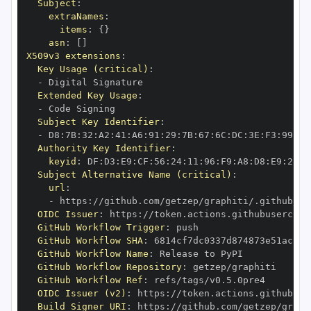
Subject
:
extraNames
:
items
:
{
}
asn
:
[
]
X509v3 extensions
:
Key Usage (critical)
:
-
Extended Key Usage
:
-
Subject Key Identifier
:
-
 D8
:
7B
:
32
:
A2
:
41
:
A6
:
91
:
29
:
7B
:
67
:
6C
:
DC
:
3E
:
F3
:
99
:
D0
Authority Key Identifier
:
keyid
:
 DF
:
D3
:
E9
:
CF
:
56
:
24
:
11
:
96
:
F9
:
A8
:
D8
:
E9
:
28
:
5
Subject Alternative Name (critical)
:
url
:
-
 https
:
//github.com/getzep/graphiti/.github/wo
OIDC Issuer
:
 https
:
GitHub Workflow Trigger
:
GitHub Workflow SHA
:
GitHub Workflow Name
:
GitHub Workflow Repository
:
GitHub Workflow Ref
:
OIDC Issuer (v2)
:
 https
:
Build Signer URI
:
 https
:
//github.com/getzep/graph