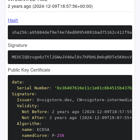
2 years ago (2024-12-09T18:57:56+00:00)
Hash
sha256:a95084def9e74e7ded009548910ad75162c412f9a9b5
Signature
MEUCIQDzvge6zTtl2GWwJV46wl0s7hPbHL8mkqRDTe5KHosVIAI
Public Key Certificate
data
:
Serial Number
:
'0x36407616e11c1e01c6b4515b437b7f4
Signature
:
Issuer
:
 O=sigstore.dev
,
 CN=sigstore
-
Validity
:
Not Before
:
 2 years ago (2024
-
12
-
09T18
:
57
:
55+00
Not After
:
 2 years ago (2024
-
12
-
09T19
:
07
:
55+00
:
Algorithm
:
name
:
namedCurve
:
 P
-
256