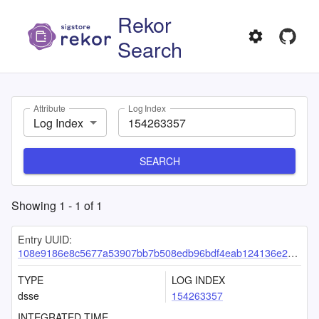
Rekor
Search
Attribute
Log Index
Log Index
SEARCH
Showing
1
-
1
of
1
Entry UUID:
108e9186e8c5677a53907bb7b508edb96bdf4eab124136e28054470bed403a997262bececb21a16f
TYPE
LOG INDEX
dsse
154263357
INTEGRATED TIME