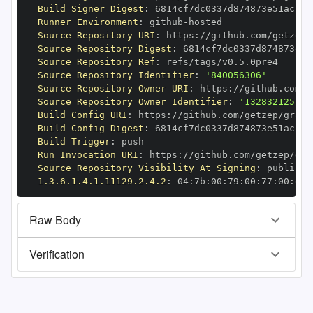
Build Signer Digest
:
Runner Environment
:
 github
-
Source Repository URI
:
 https
:
Source Repository Digest
:
Source Repository Ref
:
Source Repository Identifier
:
'840056306'
Source Repository Owner URI
:
 https
:
Source Repository Owner Identifier
:
'132832125'
Build Config URI
:
 https
:
//github.com/getzep/graph
Build Config Digest
:
Build Trigger
:
Run Invocation URI
:
 https
:
Source Repository Visibility At Signing
:
1.3.6.1.4.1.11129.2.4.2
:
 04
:
7b
:
00
:
79
:
00
:
77
:
00
:
dd
:
Raw Body
Verification