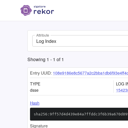
Attribute
Log Index
Showing
1
-
1
of
1
Entry UUID:
108e9186e8c5677a2c2bba1db6f93e4ff4
TYPE
LOG I
dsse
15423
Hash
sha256:9ff57d4d439e84a7ffddc3f6b39a670d89
Signature