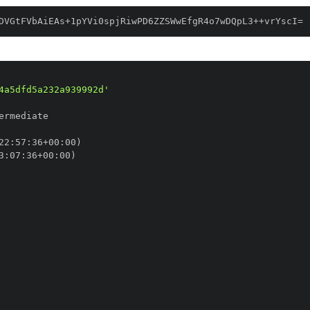
DVGtFVbAiEAs+1pYVi0spjRiwPD6ZZSWwEfgR4o7wDQpL3++vrYscI=
4a5dfd5a232a939992d'
22
:
57
:
36+00
:
3
:
07
:
36+00
: