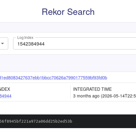
Rekor Search
Log Index
d1ed8083427637ebb1bbcc70626a7990177559bf93fd0b
NDEX
INTEGRATED TIME
84944
3 months ago (2026-05-14T22:5
56f8945bf221a972a06dd25b2ed53b