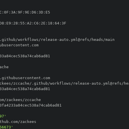
C
:
0F
:
3A
:
9F
:
9E
:
D6
:
3D
:
D8
:
E9
:
28
:
55
:
A2
:
C6
:
2E
:
18
:
64
:
.github/workflows/release
-
ckees/zccache/.github/workflows/release
-
97'
56673'