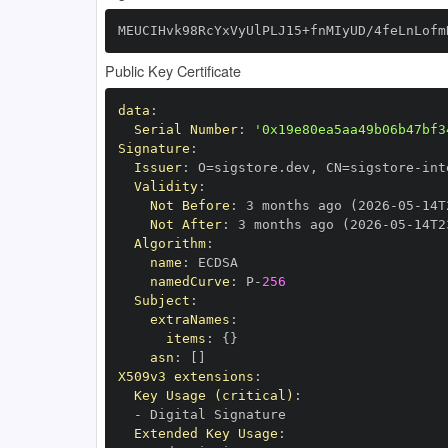
MEUCIHvk98RcYxVyUlPLJ15+fnMIyUD/4feLnLofm
Public Key Certificate
data
:
Serial Number
:
'0x19e80ea5aa49b06b47bf3
Signature
:
Issuer
:
 O=sigstore.dev
,
 CN=sigstore
-
Validity
:
Not Before
:
 3 months ago (2026
-
05
-
14T
Not After
:
 3 months ago (2026
-
05
-
14T2
Algorithm
:
name
:
namedCurve
:
 P
-
256
Subject
:
extraNames
:
items
:
{
}
asn
:
[
]
X509v3 extensions
:
Key Usage (critical)
:
-
Extended Key Usage
: