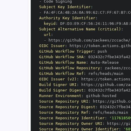
-
Subject Key Identifier
:
-
 FA
:
4F
:
CA
:
4B
:
2A
:
0A
:
99
:
62
:
C7
:
FF
:
67
:
B7
:
C
Authority Key Identifier
:
keyid
:
 DF
:
D3
:
E9
:
CF
:
56
:
24
:
11
:
96
:
F9
:
A8
:
Subject Alternative Name (critical)
:
url
:
-
 https
:
//github.com/zackees/zccache/
OIDC Issuer
:
 https
:
GitHub Workflow Trigger
:
GitHub Workflow SHA
:
GitHub Workflow Name
:
 Auto
-
GitHub Workflow Repository
:
GitHub Workflow Ref
:
OIDC Issuer (v2)
:
 https
:
Build Signer URI
:
 https
:
//github.com/za
Build Signer Digest
:
Runner Environment
:
 github
-
Source Repository URI
:
 https
:
Source Repository Digest
:
Source Repository Ref
:
Source Repository Identifier
:
'11761850
Source Repository Owner URI
:
 https
:
Source Repository Owner Identifier
:
'68