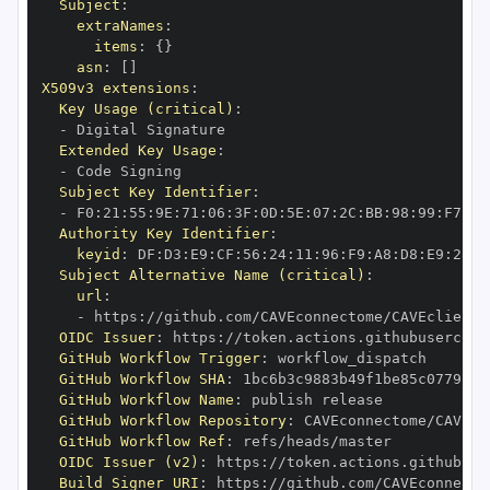
Subject
:
extraNames
:
items
:
{
}
asn
:
[
]
X509v3 extensions
:
Key Usage (critical)
:
-
Extended Key Usage
:
-
Subject Key Identifier
:
-
 F0
:
21
:
55
:
9E
:
71
:
06
:
3F
:
0D
:
5E
:
07
:
2C
:
BB
:
98
:
99
:
F7
:
BC
Authority Key Identifier
:
keyid
:
 DF
:
D3
:
E9
:
CF
:
56
:
24
:
11
:
96
:
F9
:
A8
:
D8
:
E9
:
28
:
5
Subject Alternative Name (critical)
:
url
:
-
 https
:
OIDC Issuer
:
 https
:
GitHub Workflow Trigger
:
GitHub Workflow SHA
:
GitHub Workflow Name
:
GitHub Workflow Repository
:
GitHub Workflow Ref
:
OIDC Issuer (v2)
:
 https
:
Build Signer URI
:
 https
: