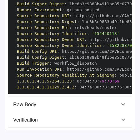
Build Signer Digest
:
Runner Environment
:
 github
-
Source Repository URI
:
 https
:
Source Repository Digest
:
Source Repository Ref
:
Source Repository Identifier
:
'152440113'
Source Repository Owner URI
:
 https
:
Source Repository Owner Identifier
:
'158228370'
Build Config URI
:
 https
:
Build Config Digest
:
Build Trigger
:
Run Invocation URI
:
 https
:
Source Repository Visibility At Signing
:
1.3.6.1.4.1.57264.1.23
:
 0c
:
04
:
70
:
79:70:69
1.3.6.1.4.1.11129.2.4.2
:
 04
:
7a
:
00
:
78
:
00
:
76
:
00
:
dd
:
Raw Body
Verification