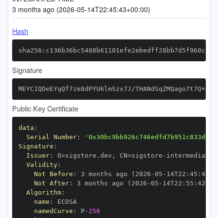
3 months ago (2026-05-14T22:45:43+00:00)
Hash
sha256:c136b36bc5488b61101efe2ebedff28bb7d5f960ca19
Signature
MEYCIQDeEYqQf7ze8dPYU6lmSzx7J/THANdSqZMQago7t7Q+gQI
Public Key Certificate
data
:
Serial Number
:
'0x30bc9bb926c746edfd7b951c833deaf
Signature
:
Issuer
:
 O=sigstore.dev
,
 CN=sigstore
-
Validity
:
Not Before
:
 3 months ago (2026
-
05
-
14T22
:
45
:
42+0
Not After
:
 3 months ago (2026
-
05
-
14T22
:
55
:
42+00
Algorithm
:
name
:
namedCurve
:
 P
-
256