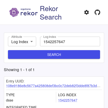
Rekor
Search
Attribute
Log Index
Log Index
SEARCH
Showing
1
-
1
of
1
Entry UUID:
108e9186e8c5677a425808def3bc0c72deb82f3dde8f87b3de87872d767c47e83085b4e477e0807a
TYPE
LOG INDEX
dsse
1542257647
INTEGRATED TIME