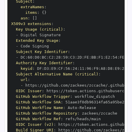
Subject
:
extraNames
:
items
:
{
}
asn
:
[
]
X509v3 extensions
:
Key Usage (critical)
:
-
Extended Key Usage
:
-
Subject Key Identifier
:
-
 DC
:
60
:
D0
:
BC
:
C2
:
28
:
59
:
C3
:
2D
:
FE
:
BB
:
F1
:
E2
:
54
:
FE
:
36
Authority Key Identifier
:
keyid
:
 DF
:
D3
:
E9
:
CF
:
56
:
24
:
11
:
96
:
F9
:
A8
:
D8
:
E9
:
28
:
5
Subject Alternative Name (critical)
:
url
:
-
 https
:
//github.com/zackees/zccache/.github/wo
OIDC Issuer
:
 https
:
GitHub Workflow Trigger
:
GitHub Workflow SHA
:
GitHub Workflow Name
:
 Auto
-
GitHub Workflow Repository
:
GitHub Workflow Ref
:
OIDC Issuer (v2)
:
 https
:
Build Signer URI
:
 https
:
//github.com/zackees/zcca