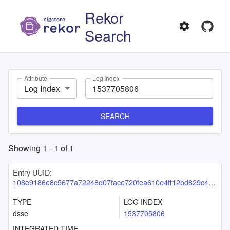
Rekor
Search
Attribute
Log Index
Log Index
SEARCH
Showing
1
-
1
of
1
Entry UUID:
108e9186e8c5677a72248d07face720fea610e4ff12bd829c4cfc97e8f4e3abd94a5224d459a288b
TYPE
LOG INDEX
dsse
1537705806
INTEGRATED TIME