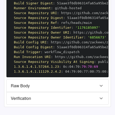
Build Signer Digest
:
Runner Environment
:
 github
-
Source Repository URI
:
 https
:
Source Repository Digest
:
Source Repository Ref
:
Source Repository Identifier
:
'1176185097'
Source Repository Owner URI
:
 https
:
Source Repository Owner Identifier
:
'6856673'
Build Config URI
:
 https
:
//github.com/zackees/zcca
Build Config Digest
:
Build Trigger
:
Run Invocation URI
:
 https
:
Source Repository Visibility At Signing
:
1.3.6.1.4.1.57264.1.23
:
 0c
:
04
:
70
:
79:70:69
1.3.6.1.4.1.11129.2.4.2
:
 04
:
79
:
00
:
77
:
00
:
75
:
00
:
dd
:
Raw Body
Verification