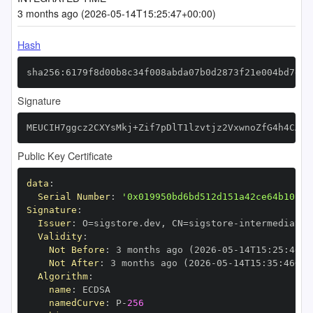
3 months ago (2026-05-14T15:25:47+00:00)
Hash
sha256:6179f8d00b8c34f008abda07b0d2873f21e004bd7e0f
Signature
MEUCIH7ggcz2CXYsMkj+Zif7pDlT1lzvtjz2VxwnoZfG4h4CAiE
Public Key Certificate
data
:
Serial Number
:
'0x019950bd6bd512d151a42ce64b10bb8
Signature
:
Issuer
:
 O=sigstore.dev
,
 CN=sigstore
-
Validity
:
Not Before
:
 3 months ago (2026
-
05
-
14T15
:
25
:
46+0
Not After
:
 3 months ago (2026
-
05
-
14T15
:
35
:
46+00
Algorithm
:
name
:
namedCurve
:
 P
-
256