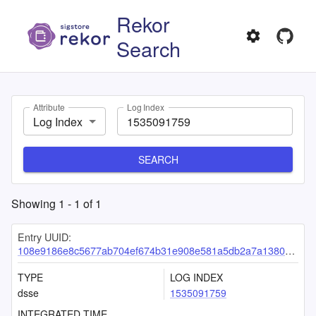
Rekor
Search
Attribute
Log Index
Log Index
SEARCH
Showing
1
-
1
of
1
Entry UUID:
108e9186e8c5677ab704ef674b31e908e581a5db2a7a13808afea8dce5d52fbdab5d4476f397c361
TYPE
LOG INDEX
dsse
1535091759
INTEGRATED TIME