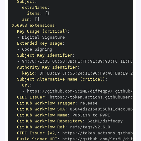
Subject
:
extraNames
:
items
:
{
}
asn
:
[
]
X509v3 extensions
:
Key Usage (critical)
:
-
Extended Key Usage
:
-
Subject Key Identifier
:
-
 94
:
78
:
71
:
D5
:
0C
:
58
:
3B
:
FE
:
FF
:
91
:
B9
:
9D
:
FC
:
1E
:
FC
:
B8
Authority Key Identifier
:
keyid
:
 DF
:
D3
:
E9
:
CF
:
56
:
24
:
11
:
96
:
F9
:
A8
:
D8
:
E9
:
28
:
5
Subject Alternative Name (critical)
:
url
:
-
 https
:
OIDC Issuer
:
 https
:
GitHub Workflow Trigger
:
GitHub Workflow SHA
:
GitHub Workflow Name
:
GitHub Workflow Repository
:
GitHub Workflow Ref
:
OIDC Issuer (v2)
:
 https
:
Build Signer URI
:
 https
: