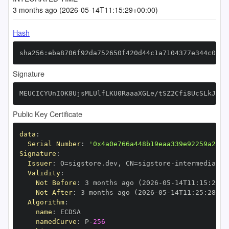
3 months ago (2026-05-14T11:15:29+00:00)
Hash
sha256:eba8706f92da752650f420d44c1a7104377e344c02db
Signature
MEUCICYUnIOK8UjsMLUlfLKU0RaaaXGLe/tSZ2Cfi8UcSLkJAiE
Public Key Certificate
data
:
Serial Number
:
'0x4a0e766a448b19eaa339e92259a2c79
Signature
:
Issuer
:
 O=sigstore.dev
,
 CN=sigstore
-
Validity
:
Not Before
:
 3 months ago (2026
-
05
-
14T11
:
15
:
28+0
Not After
:
 3 months ago (2026
-
05
-
14T11
:
25
:
28+00
Algorithm
:
name
:
namedCurve
:
 P
-
256