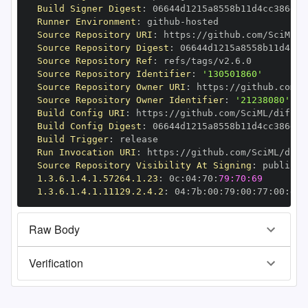
Build Signer Digest
:
Runner Environment
:
 github
-
Source Repository URI
:
 https
:
Source Repository Digest
:
Source Repository Ref
:
Source Repository Identifier
:
'130501860'
Source Repository Owner URI
:
 https
:
Source Repository Owner Identifier
:
'21238080'
Build Config URI
:
 https
:
Build Config Digest
:
Build Trigger
:
Run Invocation URI
:
 https
:
Source Repository Visibility At Signing
:
1.3.6.1.4.1.57264.1.23
:
 0c
:
04
:
70
:
79:70:69
1.3.6.1.4.1.11129.2.4.2
:
 04
:
7b
:
00
:
79
:
00
:
77
:
00
:
dd
:
Raw Body
Verification