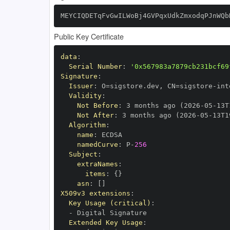
MEYCIQDETqFvGwILWoBj4GVPqxUdkZmxodqPJnWQb
Public Key Certificate
data
:
Serial Number
:
'0x567983a7879cb231bcf69
Signature
:
Issuer
:
 O=sigstore.dev
,
 CN=sigstore
-
Validity
:
Not Before
:
 3 months ago (2026
-
05
-
13T
Not After
:
 3 months ago (2026
-
05
-
13T1
Algorithm
:
name
:
namedCurve
:
 P
-
256
Subject
:
extraNames
:
items
:
{
}
asn
:
[
]
X509v3 extensions
:
Key Usage (critical)
:
-
Extended Key Usage
: