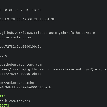
E
:
E0
:
6F
:
40
:
7C
:
D1
:
1D
:
D8
:
E9
:
28
:
55
:
A2
:
C6
:
2E
:
18
:
64
:
.github/workflows/release
-
ckees/zccache/.github/workflows/release
-
97'
56673'