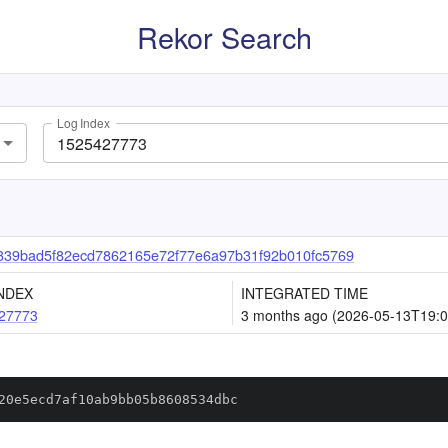
Rekor Search
Log Index
39bad5f82ecd7862165e72f77e6a97b31f92b010fc5769
NDEX
INTEGRATED TIME
27773
3 months ago (2026-05-13T19:0
20e5ecd7af10ab9bb05b8608534dbc