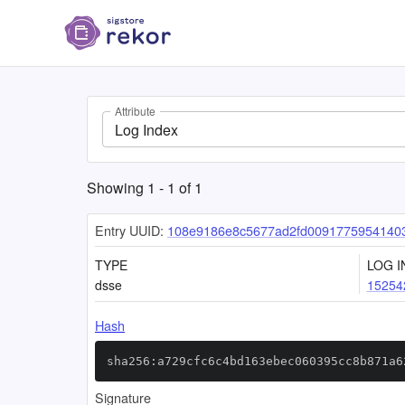
Attribute
Log Index
Showing
1
-
1
of
1
Entry UUID:
108e9186e8c5677ad2fd00917759541403
TYPE
LOG I
dsse
15254
Hash
sha256:a729cfc6c4bd163ebec060395cc8b871a6
Signature