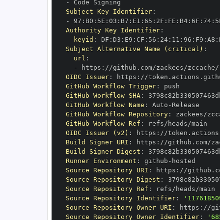
-
Subject Key Identifier
:
-
 97
:
B0
:
5E
:
03
:
B7
:
E1
:
65
:
2F
:
FE
:
B4
:
6F
:
74
:
5
Authority Key Identifier
:
keyid
:
 DF
:
D3
:
E9
:
CF
:
56
:
24
:
11
:
96
:
F9
:
A8
:
Subject Alternative Name (critical)
:
url
:
-
 https
:
//github.com/zackees/zccache/
OIDC Issuer
:
 https
:
GitHub Workflow Trigger
:
GitHub Workflow SHA
:
GitHub Workflow Name
:
 Auto
-
GitHub Workflow Repository
:
GitHub Workflow Ref
:
OIDC Issuer (v2)
:
 https
:
Build Signer URI
:
 https
:
//github.com/za
Build Signer Digest
:
Runner Environment
:
 github
-
Source Repository URI
:
 https
:
Source Repository Digest
:
Source Repository Ref
:
Source Repository Identifier
:
'11761850
Source Repository Owner URI
:
 https
:
Source Repository Owner Identifier
:
'68