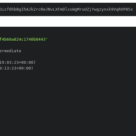
Disf0hbBgIhAJk2rcReJNvLXFmDlxsWgMruUZjYwgzynxk9VqRXP85x
f4b60a824c1740b8443'
19
:
03
:
23+00
:
9
:
13
:
23+00
: