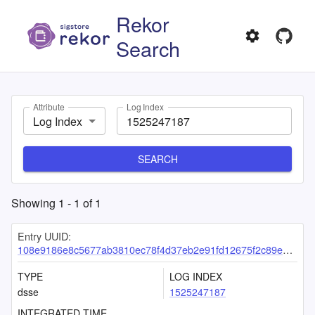
Rekor
Search
Attribute
Log Index
Log Index
SEARCH
Showing
1
-
1
of
1
Entry UUID:
108e9186e8c5677ab3810ec78f4d37eb2e91fd12675f2c89e6f4ff6e5f22ccd8c9fd988b7313b425
TYPE
LOG INDEX
dsse
1525247187
INTEGRATED TIME