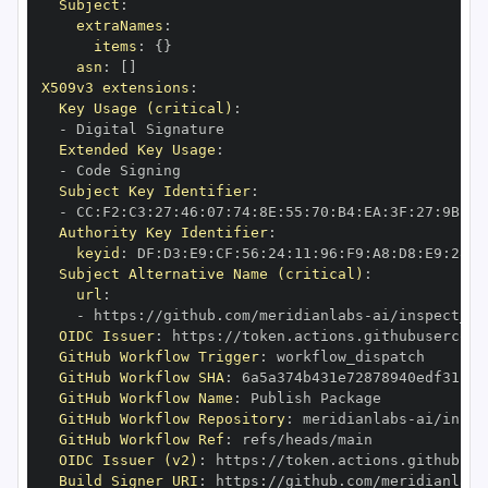
Subject
:
extraNames
:
items
:
{
}
asn
:
[
]
X509v3 extensions
:
Key Usage (critical)
:
-
Extended Key Usage
:
-
Subject Key Identifier
:
-
 CC
:
F2
:
C3
:
27
:
46
:
07
:
74
:
8E
:
55
:
70
:
B4
:
EA
:
3F
:
27
:
9B
:
1A
Authority Key Identifier
:
keyid
:
 DF
:
D3
:
E9
:
CF
:
56
:
24
:
11
:
96
:
F9
:
A8
:
D8
:
E9
:
28
:
5
Subject Alternative Name (critical)
:
url
:
-
 https
:
//github.com/meridianlabs
-
OIDC Issuer
:
 https
:
GitHub Workflow Trigger
:
GitHub Workflow SHA
:
GitHub Workflow Name
:
GitHub Workflow Repository
:
 meridianlabs
-
GitHub Workflow Ref
:
OIDC Issuer (v2)
:
 https
:
Build Signer URI
:
 https
:
//github.com/meridianlabs