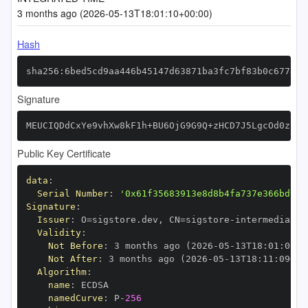
3 months ago (2026-05-13T18:01:10+00:00)
Hash
sha256:6bed5cd9aa446b45147d63871ba3fc7bf83b0c6774b3
Signature
MEUCIQDdCxYe9vhXw8kF1h+BU6OjG9G9Q+zHCD7J5LgcOd0zCAI
Public Key Certificate
data
:
Serial Number
:
'0x61f35683913e8d8b4fa737e366bd96a
Signature
:
Issuer
:
 O=sigstore.dev
,
 CN=sigstore
-
Validity
:
Not Before
:
 3 months ago (2026
-
05
-
13T18
:
01
:
09+0
Not After
:
 3 months ago (2026
-
05
-
13T18
:
11
:
09+00
Algorithm
:
name
:
namedCurve
:
 P
-
256