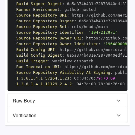
Build Signer Digest
:
Runner Environment
:
 github
-
Source Repository URI
:
 https
:
//github.com/meridia
Source Repository Digest
:
Source Repository Ref
:
Source Repository Identifier
:
'1047212971'
Source Repository Owner URI
:
 https
:
//github.com/m
Source Repository Owner Identifier
:
'196480008'
Build Config URI
:
 https
:
//github.com/meridianlabs
Build Config Digest
:
Build Trigger
:
Run Invocation URI
:
 https
:
//github.com/meridianla
Source Repository Visibility At Signing
:
1.3.6.1.4.1.57264.1.23
:
 0c
:
04
:
70
:
79:70:69
1.3.6.1.4.1.11129.2.4.2
:
 04
:
7a
:
00
:
78
:
00
:
76
:
00
:
dd
:
Raw Body
Verification