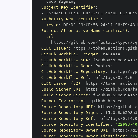
-
Subject Key Identifier
:
-
 E5
:
D4
:
BB
:
1F
:
30
:
BB
:
E3
:
FE
:
4B
:
BD
:
D1
:
00
:
5
Authority Key Identifier
:
keyid
:
 DF
:
D3
:
E9
:
CF
:
56
:
24
:
11
:
96
:
F9
:
A8
:
Subject Alternative Name (critical)
:
url
:
-
 https
:
OIDC Issuer
:
 https
:
GitHub Workflow Trigger
:
GitHub Workflow SHA
:
GitHub Workflow Name
:
GitHub Workflow Repository
:
GitHub Workflow Ref
:
OIDC Issuer (v2)
:
 https
:
Build Signer URI
:
 https
:
Build Signer Digest
:
Runner Environment
:
 github
-
Source Repository URI
:
 https
:
Source Repository Digest
:
Source Repository Ref
:
Source Repository Identifier
:
'22993740
Source Repository Owner URI
:
 https
:
Source Repository Owner Identifier
:
'15