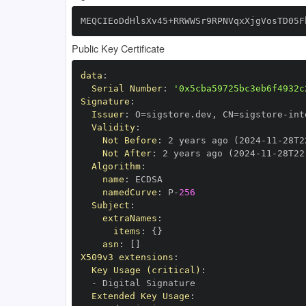
MEQCIEoDdHlsXv45+RRWWSr9RPNVqxXjgVosTD05F
Public Key Certificate
data
:
Serial Number
:
'0x5cba59725bc3eb6f4932c
Signature
:
Issuer
:
 O=sigstore.dev
,
 CN=sigstore
-
Validity
:
Not Before
:
 2 years ago (2024
-
11
-
28T2
Not After
:
 2 years ago (2024
-
11
-
28T22
Algorithm
:
name
:
namedCurve
:
 P
-
256
Subject
:
extraNames
:
items
:
{
}
asn
:
[
]
X509v3 extensions
:
Key Usage (critical)
:
-
Extended Key Usage
: