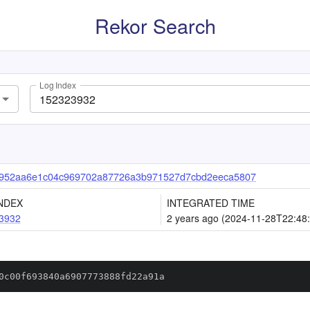
Rekor Search
Log Index
952aa6e1c04c969702a87726a3b971527d7cbd2eeca5807
NDEX
INTEGRATED TIME
3932
2 years ago (2024-11-28T22:48
0c00f693840a6907773888fd22a91a