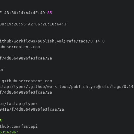
E
:
4B
:
B6
:
14
:
A4
:
4F
:
4D
:
85
D8
:
E9
:
28
:
55
:
A2
:
C6
:
2E
:
18
:
64
:
5'
6354296'