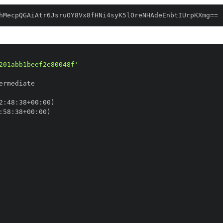
hMecpQGAiAtr6JsruOY8Vx8fHNi4syK5lOreNHAdeEnbtIUrpKXmg==
201abb1beef2e80048f'
2
:
48
:
38+00
:
:
58
:
38+00
: