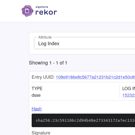
Attribute
Log Index
Showing
1
-
1
of
1
Entry UUID:
108e9186e8c5677a21231b21c2d1e50c8
TYPE
LOG I
dsse
15232
Hash
sha256:23c591106c2d94b48e273343172a7ec131
Signature