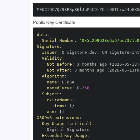
MEUCIQCVQ/9SRKpB6lJaP5CDtZCztOGTLrwJ4pGXS
Public Key Certificate
data
:
Serial Number
:
'0x5c299623e6a67bc737150
Signature
:
Issuer
:
 O=sigstore.dev
,
 CN=sigstore
-
Validity
:
Not Before
:
 3 months ago (2026
-
05
-
13T
Not After
:
 3 months ago (2026
-
05
-
13T0
Algorithm
:
name
:
namedCurve
:
 P
-
256
Subject
:
extraNames
:
items
:
{
}
asn
:
[
]
X509v3 extensions
:
Key Usage (critical)
:
-
Extended Key Usage
: