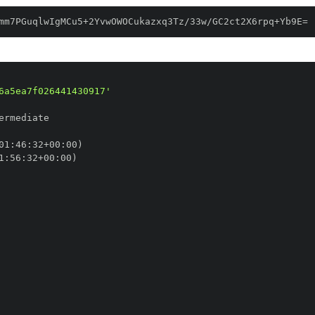
mm7PGuqlwIgMCu5+2YvwOWOCukazxq3Tz/33w/GC2ct2X6rpq+Yb9E=
6a5ea7f026441430917'
01
:
46
:
32+00
:
1
:
56
:
32+00
: