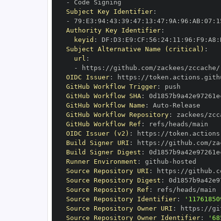
-
Subject Key Identifier
:
-
 79
:
E3
:
94
:
43
:
39
:
47
:
13
:
47
:
9A
:
96
:
AB
:
07
:
1
Authority Key Identifier
:
keyid
:
 DF
:
D3
:
E9
:
CF
:
56
:
24
:
11
:
96
:
F9
:
A8
:
Subject Alternative Name (critical)
:
url
:
-
 https
:
//github.com/zackees/zccache/
OIDC Issuer
:
 https
:
GitHub Workflow Trigger
:
GitHub Workflow SHA
:
GitHub Workflow Name
:
 Auto
-
GitHub Workflow Repository
:
GitHub Workflow Ref
:
OIDC Issuer (v2)
:
 https
:
Build Signer URI
:
 https
:
//github.com/za
Build Signer Digest
:
Runner Environment
:
 github
-
Source Repository URI
:
 https
:
Source Repository Digest
:
Source Repository Ref
:
Source Repository Identifier
:
'11761850
Source Repository Owner URI
:
 https
:
Source Repository Owner Identifier
:
'68