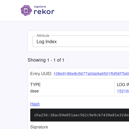
Attribute
Log Index
Showing
1
-
1
of
1
Entry UUID:
108e9186e8c5677a0da9a6501ffd56f7b6
TYPE
LOG I
dsse
15216
Hash
sha256:38acb9e051aec562c9e9c67439e81e32de
Signature