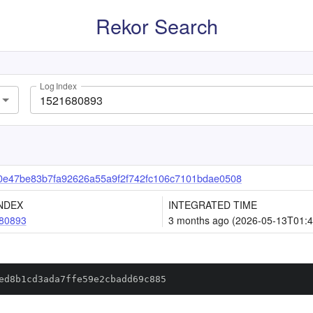
Rekor Search
Log Index
0e47be83b7fa92626a55a9f2f742fc106c7101bdae0508
NDEX
INTEGRATED TIME
80893
3 months ago (2026-05-13T01:4
ed8b1cd3ada7ffe59e2cbadd69c885