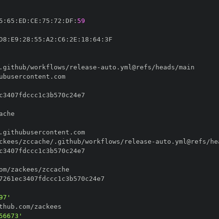
5
:
65
:
ED
:
CE
:
75
:
72
:
DF
:
59
D8
:
E9
:
28
:
55
:
A2
:
C6
:
2E
:
18
:
64
:
.github/workflows/release
-
ckees/zccache/.github/workflows/release
-
97'
56673'