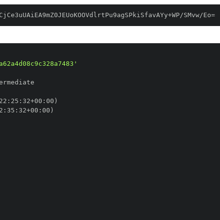
CjCe3uUAiEA9mZ0JEUoKOOVdlrtPu9agSPkiSfavAYy+WP/SMvw/Eo=
a62a4d08c9c328a7483'
22
:
25
:
32+00
:
2
:
35
:
32+00
: