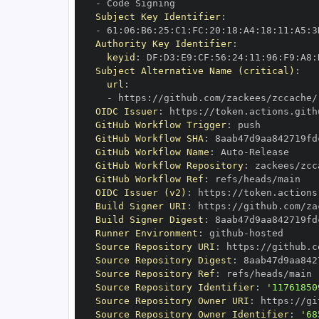
-
Subject Key Identifier
:
-
 61
:
06
:
B6
:
25
:
C1
:
FC
:
20
:
18
:
A4
:
18
:
11
:
A5
:
3
Authority Key Identifier
:
keyid
:
 DF
:
D3
:
E9
:
CF
:
56
:
24
:
11
:
96
:
F9
:
A8
:
Subject Alternative Name (critical)
:
url
:
-
 https
:
//github.com/zackees/zccache/
OIDC Issuer
:
 https
:
GitHub Workflow Trigger
:
GitHub Workflow SHA
:
GitHub Workflow Name
:
 Auto
-
GitHub Workflow Repository
:
GitHub Workflow Ref
:
OIDC Issuer (v2)
:
 https
:
Build Signer URI
:
 https
:
//github.com/za
Build Signer Digest
:
Runner Environment
:
 github
-
Source Repository URI
:
 https
:
Source Repository Digest
:
Source Repository Ref
:
Source Repository Identifier
:
'11761850
Source Repository Owner URI
:
 https
:
Source Repository Owner Identifier
:
'68