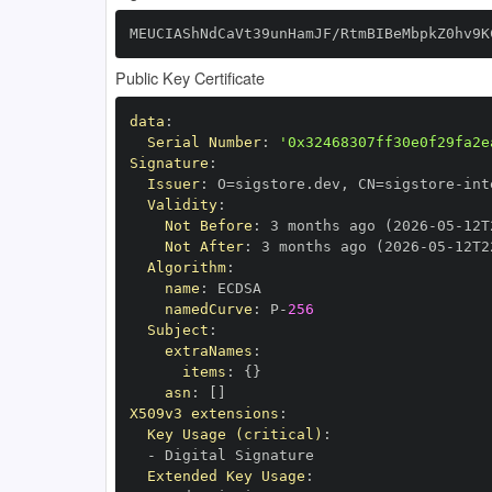
MEUCIAShNdCaVt39unHamJF/RtmBIBeMbpkZ0hv9K
Public Key Certificate
data
:
Serial Number
:
'0x32468307ff30e0f29fa2e
Signature
:
Issuer
:
 O=sigstore.dev
,
 CN=sigstore
-
Validity
:
Not Before
:
 3 months ago (2026
-
05
-
12T
Not After
:
 3 months ago (2026
-
05
-
12T2
Algorithm
:
name
:
namedCurve
:
 P
-
256
Subject
:
extraNames
:
items
:
{
}
asn
:
[
]
X509v3 extensions
:
Key Usage (critical)
:
-
Extended Key Usage
: