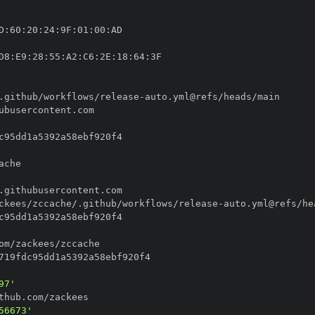
D
:
60
:
20
:
24
:
9F
:
01
:
00
:
D8
:
E9
:
28
:
55
:
A2
:
C6
:
2E
:
18
:
64
:
.github/workflows/release
-
ckees/zccache/.github/workflows/release
-
97'
56673'