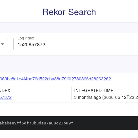
Rekor Search
Log Index
069bc8c1e4f4be76d522cba88d79f0f2780866d28263262
NDEX
INTEGRATED TIME
57872
3 months ago (2026-05-12T22:2
ababee9ff5df73b3da87a88c23b09f