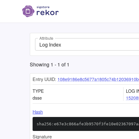
Attribute
Log Index
Showing
1
-
1
of
1
Entry UUID:
108e9186e8c5677a1805c74b12036910b
TYPE
LOG I
dsse
15208
Hash
sha256:e67e3c866afe3b9570f3fe10e02367097a
Signature