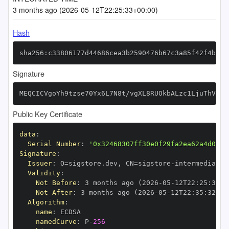
3 months ago (2026-05-12T22:25:33+00:00)
Hash
sha256:c33806177d44686cea3b2590476b67c3a85f42f4ba7c
Signature
MEQCICVgoYh9tzse70Yx6L7N8t/vgXL8RUOkbALzc1LjuThVAiA
Public Key Certificate
data
:
Serial Number
:
'0x32468307ff30e0f29fa2ea62a4d08c9
Signature
:
Issuer
:
 O=sigstore.dev
,
 CN=sigstore
-
Validity
:
Not Before
:
 3 months ago (2026
-
05
-
12T22
:
25
:
32+0
Not After
:
 3 months ago (2026
-
05
-
12T22
:
35
:
32+00
Algorithm
:
name
:
namedCurve
:
 P
-
256