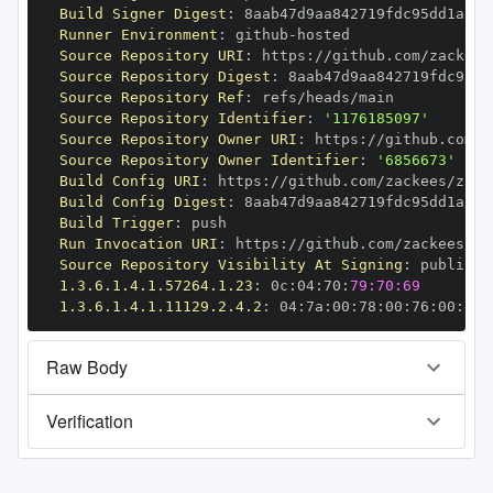
Build Signer Digest
:
Runner Environment
:
 github
-
Source Repository URI
:
 https
:
Source Repository Digest
:
Source Repository Ref
:
Source Repository Identifier
:
'1176185097'
Source Repository Owner URI
:
 https
:
Source Repository Owner Identifier
:
'6856673'
Build Config URI
:
 https
:
//github.com/zackees/zcca
Build Config Digest
:
Build Trigger
:
Run Invocation URI
:
 https
:
Source Repository Visibility At Signing
:
1.3.6.1.4.1.57264.1.23
:
 0c
:
04
:
70
:
79:70:69
1.3.6.1.4.1.11129.2.4.2
:
 04
:
7a
:
00
:
78
:
00
:
76
:
00
:
dd
:
Raw Body
Verification