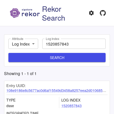
Rekor
Search
Attribute
Log Index
Log Index
SEARCH
Showing
1
-
1
of
1
Entry UUID:
108e9186e8c5677ac0d6af15549d3458a8257eea2d0106855753f9a2bdc1d4e0d291cd5c6370ef3a
TYPE
LOG INDEX
dsse
1520857843
INTEGRATED TIME