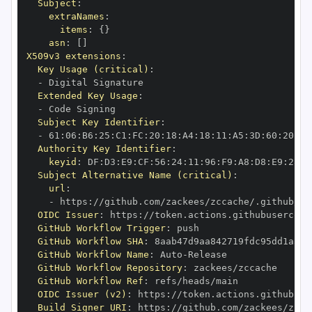
Subject
:
extraNames
:
items
:
{
}
asn
:
[
]
X509v3 extensions
:
Key Usage (critical)
:
-
Extended Key Usage
:
-
Subject Key Identifier
:
-
 61
:
06
:
B6
:
25
:
C1
:
FC
:
20
:
18
:
A4
:
18
:
11
:
A5
:
3D
:
60
:
20
:
24
Authority Key Identifier
:
keyid
:
 DF
:
D3
:
E9
:
CF
:
56
:
24
:
11
:
96
:
F9
:
A8
:
D8
:
E9
:
28
:
5
Subject Alternative Name (critical)
:
url
:
-
 https
:
//github.com/zackees/zccache/.github/wo
OIDC Issuer
:
 https
:
GitHub Workflow Trigger
:
GitHub Workflow SHA
:
GitHub Workflow Name
:
 Auto
-
GitHub Workflow Repository
:
GitHub Workflow Ref
:
OIDC Issuer (v2)
:
 https
:
Build Signer URI
:
 https
:
//github.com/zackees/zcca