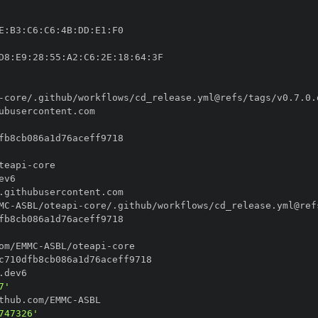
E
:
B3
:
C6
:
C6
:
4B
:
DD
:
E1
:
D8
:
E9
:
28
:
55
:
A2
:
C6
:
2E
:
18
:
64
:
-
teapi
-
MC
-
ASBL/oteapi
-
om/EMMC
-
ASBL/oteapi
-
7'
thub.com/EMMC
-
747326'