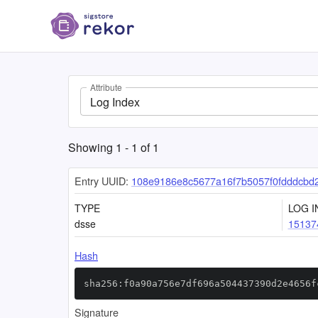
Attribute
Log Index
Showing
1
-
1
of
1
Entry UUID:
108e9186e8c5677a16f7b5057f0fdddcbd
TYPE
LOG I
dsse
15137
Hash
sha256:f0a90a756e7df696a504437390d2e4656f
Signature