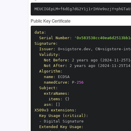
MEUCIGEpLM+f6dEg7dG2Y1j1rIHVe9ozjY+phGTaU
Public Key Certificate
data
:
Serial Number
:
'0x583538cc40ea6d2513bb1
Signature
:
Issuer
:
 O=sigstore.dev
,
 CN=sigstore
-
Validity
:
Not Before
:
 2 years ago (2024
-
11
-
25T1
Not After
:
 2 years ago (2024
-
11
-
25T14
Algorithm
:
name
:
namedCurve
:
 P
-
256
Subject
:
extraNames
:
items
:
{
}
asn
:
[
]
X509v3 extensions
:
Key Usage (critical)
:
-
Extended Key Usage
: