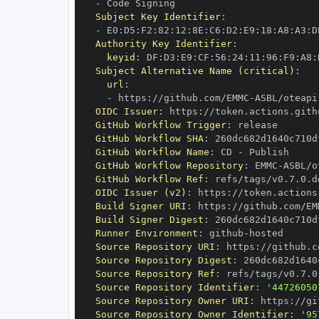
-
Subject Key Identifier
:
-
 E0
:
D5
:
F2
:
82
:
12
:
8E
:
C6
:
D2
:
E9
:
18
:
A8
:
A3
:
D
Authority Key Identifier
:
keyid
:
 DF
:
D3
:
E9
:
CF
:
56
:
24
:
11
:
96
:
F9
:
A8
:
Subject Alternative Name (critical)
:
url
:
-
 https
:
//github.com/EMMC
-
ASBL/oteapi
OIDC Issuer
:
 https
:
GitHub Workflow Trigger
:
GitHub Workflow SHA
:
GitHub Workflow Name
:
 CD 
-
GitHub Workflow Repository
:
 EMMC
-
ASBL/o
GitHub Workflow Ref
:
OIDC Issuer (v2)
:
 https
:
Build Signer URI
:
 https
:
//github.com/EM
Build Signer Digest
:
Runner Environment
:
 github
-
Source Repository URI
:
 https
:
//github.c
Source Repository Digest
:
Source Repository Ref
:
Source Repository Identifier
:
'44726050
Source Repository Owner URI
:
 https
:
//gi
Source Repository Owner Identifier
:
'95