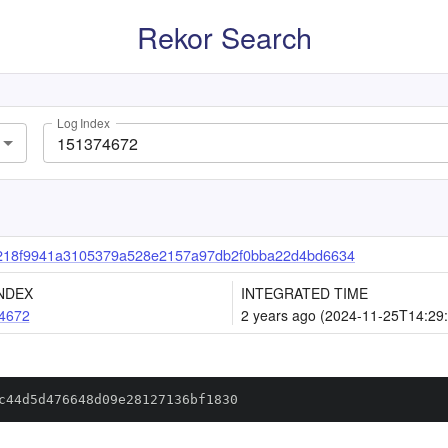
Rekor Search
Log Index
218f9941a3105379a528e2157a97db2f0bba22d4bd6634
NDEX
INTEGRATED TIME
4672
2 years ago (2024-11-25T14:29
c44d5d476648d09e28127136bf1830