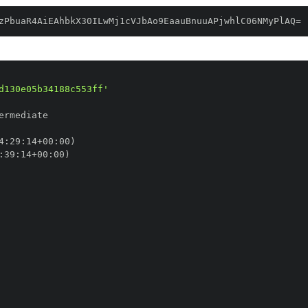
zPbuaR4AiEAhbkX30ILwMj1cVJbAo9EaauBnuuAPjwhlC06NMyPlAQ=
d130e05b34188c553ff'
4
:
29
:
14+00
:
:
39
:
14+00
: