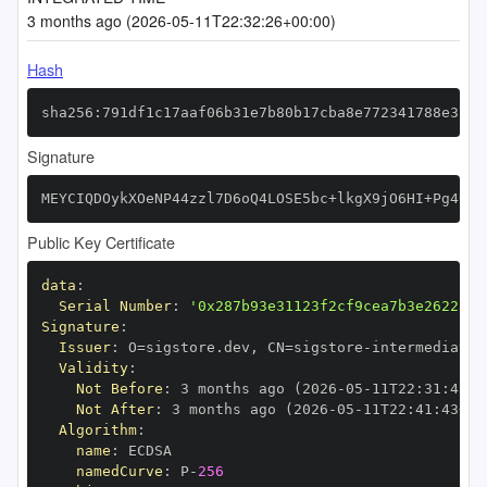
3 months ago (2026-05-11T22:32:26+00:00)
Hash
sha256:791df1c17aaf06b31e7b80b17cba8e772341788e378f
Signature
MEYCIQDOykXOeNP44zzl7D6oQ4LOSE5bc+lkgX9jO6HI+Pg4UAI
Public Key Certificate
data
:
Serial Number
:
'0x287b93e31123f2cf9cea7b3e262231c
Signature
:
Issuer
:
 O=sigstore.dev
,
 CN=sigstore
-
Validity
:
Not Before
:
 3 months ago (2026
-
05
-
11T22
:
31
:
43+0
Not After
:
 3 months ago (2026
-
05
-
11T22
:
41
:
43+00
Algorithm
:
name
:
namedCurve
:
 P
-
256