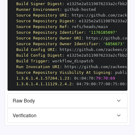
Build Signer Digest
:
Runner Environment
:
 github
-
Source Repository URI
:
 https
:
Source Repository Digest
:
Source Repository Ref
:
Source Repository Identifier
:
'1176185097'
Source Repository Owner URI
:
 https
:
Source Repository Owner Identifier
:
'6856673'
Build Config URI
:
 https
:
//github.com/zackees/zcca
Build Config Digest
:
Build Trigger
:
Run Invocation URI
:
 https
:
Source Repository Visibility At Signing
:
1.3.6.1.4.1.57264.1.23
:
 0c
:
04
:
70
:
79:70:69
1.3.6.1.4.1.11129.2.4.2
:
 04
:
79
:
00
:
77
:
00
:
75
:
00
:
dd
:
Raw Body
Verification