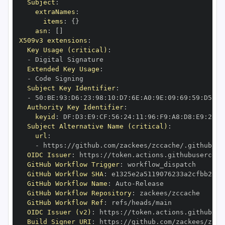
Subject
:
extraNames
:
items
:
{
}
asn
:
[
]
X509v3 extensions
:
Key Usage (critical)
:
-
Extended Key Usage
:
-
Subject Key Identifier
:
-
 50
:
BE
:
93
:
D6
:
23
:
98
:
10
:
D7
:
6E
:
A0
:
9E
:
09
:
69
:
59
:
D5
:
9B
Authority Key Identifier
:
keyid
:
 DF
:
D3
:
E9
:
CF
:
56
:
24
:
11
:
96
:
F9
:
A8
:
D8
:
E9
:
28
:
5
Subject Alternative Name (critical)
:
url
:
-
 https
:
//github.com/zackees/zccache/.github/wo
OIDC Issuer
:
 https
:
GitHub Workflow Trigger
:
GitHub Workflow SHA
:
GitHub Workflow Name
:
 Auto
-
GitHub Workflow Repository
:
GitHub Workflow Ref
:
OIDC Issuer (v2)
:
 https
:
Build Signer URI
:
 https
:
//github.com/zackees/zcca