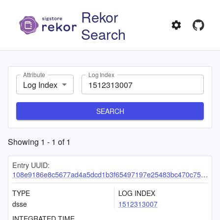
Rekor
Search
Attribute
Log Index
Log Index
SEARCH
Showing
1
-
1
of
1
Entry UUID:
108e9186e8c5677ad4a5dcd1b3f65497197e25483bc470c752505aa45242cc558aee8f5f3ad38ab2
TYPE
LOG INDEX
dsse
1512313007
INTEGRATED TIME