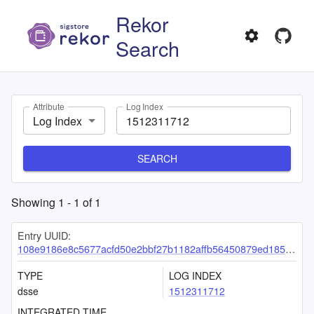
Rekor
Search
Attribute
Log Index
Log Index
SEARCH
Showing
1
-
1
of
1
Entry UUID:
108e9186e8c5677acfd50e2bbf27b1182affb56450879ed185d14aacf8bd10ccf6101d3436469cea
TYPE
LOG INDEX
dsse
1512311712
INTEGRATED TIME