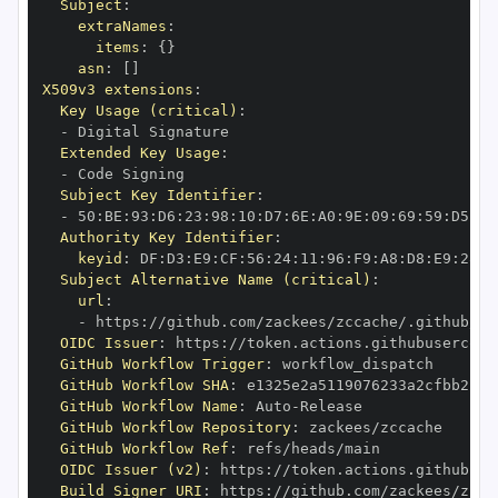
Subject
:
extraNames
:
items
:
{
}
asn
:
[
]
X509v3 extensions
:
Key Usage (critical)
:
-
Extended Key Usage
:
-
Subject Key Identifier
:
-
 50
:
BE
:
93
:
D6
:
23
:
98
:
10
:
D7
:
6E
:
A0
:
9E
:
09
:
69
:
59
:
D5
:
9B
Authority Key Identifier
:
keyid
:
 DF
:
D3
:
E9
:
CF
:
56
:
24
:
11
:
96
:
F9
:
A8
:
D8
:
E9
:
28
:
5
Subject Alternative Name (critical)
:
url
:
-
 https
:
//github.com/zackees/zccache/.github/wo
OIDC Issuer
:
 https
:
GitHub Workflow Trigger
:
GitHub Workflow SHA
:
GitHub Workflow Name
:
 Auto
-
GitHub Workflow Repository
:
GitHub Workflow Ref
:
OIDC Issuer (v2)
:
 https
:
Build Signer URI
:
 https
:
//github.com/zackees/zcca