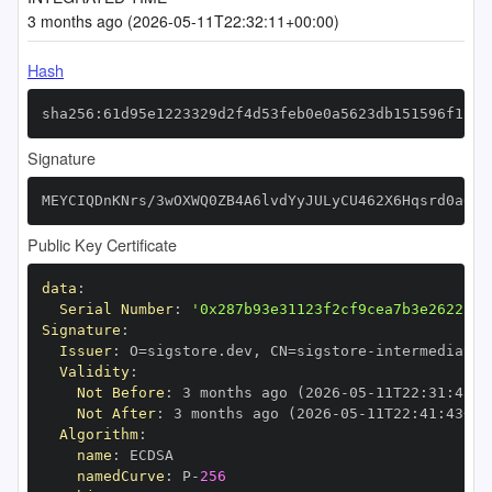
3 months ago (2026-05-11T22:32:11+00:00)
Hash
sha256:61d95e1223329d2f4d53feb0e0a5623db151596f11d8
Signature
MEYCIQDnKNrs/3wOXWQ0ZB4A6lvdYyJULyCU462X6Hqsrd0a6gI
Public Key Certificate
data
:
Serial Number
:
'0x287b93e31123f2cf9cea7b3e262231c
Signature
:
Issuer
:
 O=sigstore.dev
,
 CN=sigstore
-
Validity
:
Not Before
:
 3 months ago (2026
-
05
-
11T22
:
31
:
43+0
Not After
:
 3 months ago (2026
-
05
-
11T22
:
41
:
43+00
Algorithm
:
name
:
namedCurve
:
 P
-
256