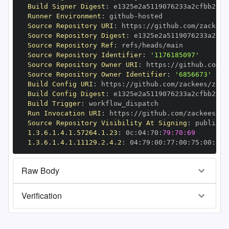
Build Signer Digest
:
Runner Environment
:
 github
-
Source Repository URI
:
 https
:
Source Repository Digest
:
Source Repository Ref
:
Source Repository Identifier
:
'1176185097'
Source Repository Owner URI
:
 https
:
Source Repository Owner Identifier
:
'6856673'
Build Config URI
:
 https
:
//github.com/zackees/zcca
Build Config Digest
:
Build Trigger
:
Run Invocation URI
:
 https
:
Source Repository Visibility At Signing
:
1.3.6.1.4.1.57264.1.23
:
 0c
:
04
:
70
:
79:70:69
1.3.6.1.4.1.11129.2.4.2
:
 04
:
79
:
00
:
77
:
00
:
75
:
00
:
dd
:
Raw Body
Verification