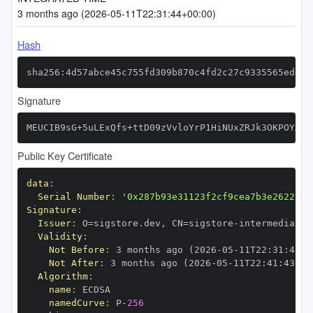
3 months ago (2026-05-11T22:31:44+00:00)
Hash
sha256:4d57abce45c755fd309b870c4fd2c27c9335565ed44e
Signature
MEUCIB9sG+5uLExQfs+ttD09zVvloYrP1HiNUxZRJk3OKPOYAiE
Public Key Certificate
data
:
Serial Number
:
'0x287b93e31123f2cf9cea7b3e262231c
Signature
:
Issuer
:
 O=sigstore.dev
,
 CN=sigstore
-
Validity
:
Not Before
:
 3 months ago (2026
-
05
-
11T22
:
31
:
43+0
Not After
:
 3 months ago (2026
-
05
-
11T22
:
41
:
43+00
Algorithm
:
name
:
namedCurve
:
 P
-
256