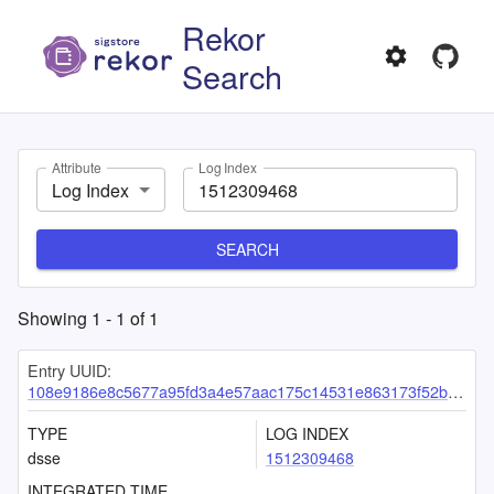
Rekor
Search
Attribute
Log Index
Log Index
SEARCH
Showing
1
-
1
of
1
Entry UUID:
108e9186e8c5677a95fd3a4e57aac175c14531e863173f52b694281e99dd06452810ecd82600dea3
TYPE
LOG INDEX
dsse
1512309468
INTEGRATED TIME