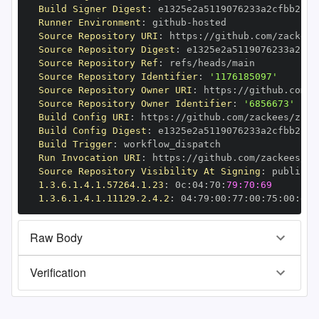
Build Signer Digest
:
Runner Environment
:
 github
-
Source Repository URI
:
 https
:
Source Repository Digest
:
Source Repository Ref
:
Source Repository Identifier
:
'1176185097'
Source Repository Owner URI
:
 https
:
Source Repository Owner Identifier
:
'6856673'
Build Config URI
:
 https
:
//github.com/zackees/zcca
Build Config Digest
:
Build Trigger
:
Run Invocation URI
:
 https
:
Source Repository Visibility At Signing
:
1.3.6.1.4.1.57264.1.23
:
 0c
:
04
:
70
:
79:70:69
1.3.6.1.4.1.11129.2.4.2
:
 04
:
79
:
00
:
77
:
00
:
75
:
00
:
dd
:
Raw Body
Verification