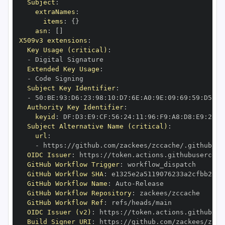
Subject
:
extraNames
:
items
:
{
}
asn
:
[
]
X509v3 extensions
:
Key Usage (critical)
:
-
Extended Key Usage
:
-
Subject Key Identifier
:
-
 50
:
BE
:
93
:
D6
:
23
:
98
:
10
:
D7
:
6E
:
A0
:
9E
:
09
:
69
:
59
:
D5
:
9B
Authority Key Identifier
:
keyid
:
 DF
:
D3
:
E9
:
CF
:
56
:
24
:
11
:
96
:
F9
:
A8
:
D8
:
E9
:
28
:
5
Subject Alternative Name (critical)
:
url
:
-
 https
:
//github.com/zackees/zccache/.github/wo
OIDC Issuer
:
 https
:
GitHub Workflow Trigger
:
GitHub Workflow SHA
:
GitHub Workflow Name
:
 Auto
-
GitHub Workflow Repository
:
GitHub Workflow Ref
:
OIDC Issuer (v2)
:
 https
:
Build Signer URI
:
 https
:
//github.com/zackees/zcca