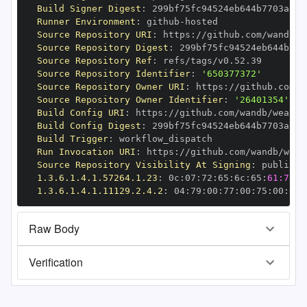
Build Signer Digest
:
Runner Environment
:
 github
-
Source Repository URI
:
 https
:
Source Repository Digest
:
Source Repository Ref
:
Source Repository Identifier
:
'650377372'
Source Repository Owner URI
:
 https
:
Source Repository Owner Identifier
:
'26401354'
Build Config URI
:
 https
:
Build Config Digest
:
Build Trigger
:
Run Invocation URI
:
 https
:
Source Repository Visibility At Signing
:
1.3.6.1.4.1.57264.1.23
:
 0c
:
07
:
72
:
65
:
6c
:
65
:
61:73:6
1.3.6.1.4.1.11129.2.4.2
:
 04
:
79
:
00
:
77
:
00
:
75
:
00
:
dd
:
Raw Body
Verification