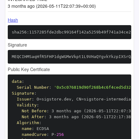
3 months ago (2026-05-11T22:07:39+00:00)
Hash
sha256:1157285fde2dbc99164f142a5259b49f741a34ce2e0d
Signature
MEQCIHMSaqHfR5FHP1dgWGMeVkpt1L9VHaQYgvkYkzpIXSrQAiB
Public Key Certificate
data
:
Serial Number
:
'0x5c076819d90f268b4c6f4ced5d32e1e
Signature
:
Issuer
:
 O=sigstore.dev
,
 CN=sigstore
-
Validity
:
Not Before
:
 3 months ago (2026
-
05
-
11T22
:
07
:
38+0
Not After
:
 3 months ago (2026
-
05
-
11T22
:
17
:
38+00
Algorithm
:
name
:
namedCurve
:
 P
-
256