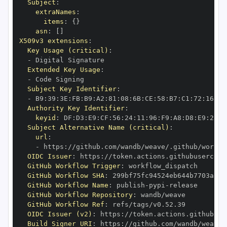
Subject
:
extraNames
:
items
:
{
}
asn
:
[
]
X509v3 extensions
:
Key Usage (critical)
:
-
Extended Key Usage
:
-
Subject Key Identifier
:
-
 B9
:
39
:
3E
:
FB
:
B9
:
A2
:
81
:
08
:
6B
:
CE
:
58
:
B7
:
C1
:
72
:
16
:
11
Authority Key Identifier
:
keyid
:
 DF
:
D3
:
E9
:
CF
:
56
:
24
:
11
:
96
:
F9
:
A8
:
D8
:
E9
:
28
:
5
Subject Alternative Name (critical)
:
url
:
-
 https
:
OIDC Issuer
:
 https
:
GitHub Workflow Trigger
:
GitHub Workflow SHA
:
GitHub Workflow Name
:
 publish
-
pypi
-
GitHub Workflow Repository
:
GitHub Workflow Ref
:
OIDC Issuer (v2)
:
 https
:
Build Signer URI
:
 https
: