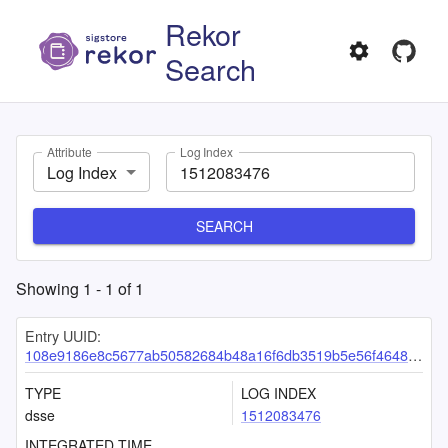
Rekor
Search
Attribute
Log Index
Log Index
SEARCH
Showing
1
-
1
of
1
Entry UUID:
108e9186e8c5677ab50582684b48a16f6db3519b5e56f46489fc982b21c67ff8518e8bb02206a742
TYPE
LOG INDEX
dsse
1512083476
INTEGRATED TIME