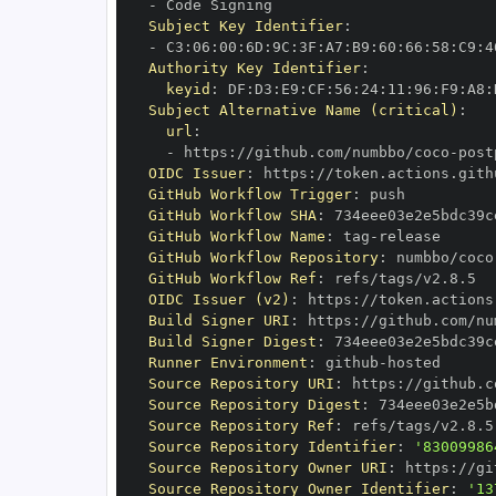
-
Subject Key Identifier
:
-
 C3
:
06
:
00
:
6D
:
9C
:
3F
:
A7
:
B9
:
60
:
66
:
58
:
C9
:
4
Authority Key Identifier
:
keyid
:
 DF
:
D3
:
E9
:
CF
:
56
:
24
:
11
:
96
:
F9
:
A8
:
Subject Alternative Name (critical)
:
url
:
-
 https
:
//github.com/numbbo/coco
-
OIDC Issuer
:
 https
:
GitHub Workflow Trigger
:
GitHub Workflow SHA
:
GitHub Workflow Name
:
 tag
-
GitHub Workflow Repository
:
 numbbo/coco
GitHub Workflow Ref
:
OIDC Issuer (v2)
:
 https
:
Build Signer URI
:
 https
:
//github.com/nu
Build Signer Digest
:
Runner Environment
:
 github
-
Source Repository URI
:
 https
:
//github.c
Source Repository Digest
:
Source Repository Ref
:
Source Repository Identifier
:
'83009986
Source Repository Owner URI
:
 https
:
Source Repository Owner Identifier
:
'13