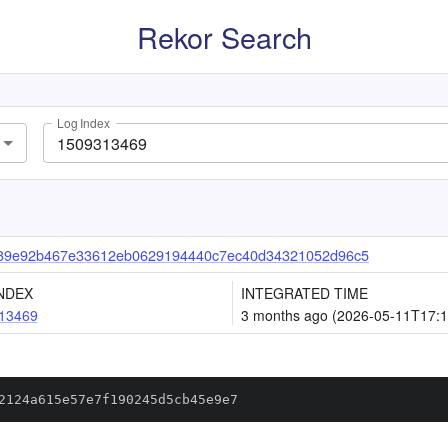
Rekor Search
Log Index
39e92b467e33612eb0629194440c7ec40d34321052d96c5
NDEX
INTEGRATED TIME
13469
3 months ago (2026-05-11T17:1
2124a615e57e7f190245d5cb45e9e7