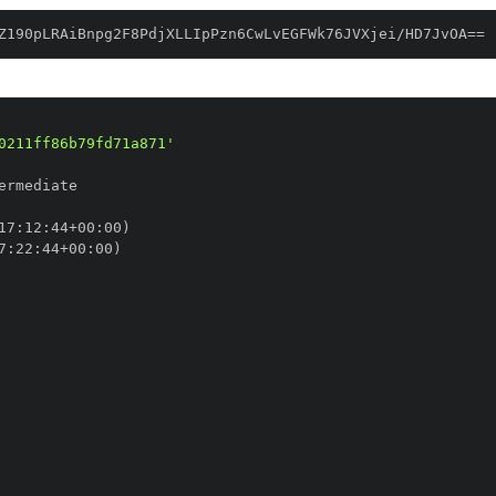
Z190pLRAiBnpg2F8PdjXLLIpPzn6CwLvEGFWk76JVXjei/HD7JvOA==
0211ff86b79fd71a871'
17
:
12
:
44+00
:
7
:
22
:
44+00
: