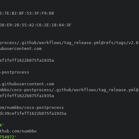
6
:
7E
:
B2
:
BF
:
53
:
3F
:
F9
:
D8
:
E9
:
28
:
55
:
A2
:
C6
:
2E
:
18
:
64
:
-
mbbo/coco
-
om/numbbo/coco
-
4'
754972'