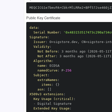
MEQCICG1e7bmvPA+CbkrMlLRRe2+BPf57Jse460jZ
Public Key Certificate
data
:
Serial Number
:
'0x483153517473c290a734c
Signature
:
Issuer
:
 O=sigstore.dev
,
 CN=sigstore
-
Validity
:
Not Before
:
 3 months ago (2026
-
05
-
11T
Not After
:
 3 months ago (2026
-
05
-
11T1
Algorithm
:
name
:
namedCurve
:
 P
-
256
Subject
:
extraNames
:
items
:
{
}
asn
:
[
]
X509v3 extensions
:
Key Usage (critical)
:
-
Extended Key Usage
: