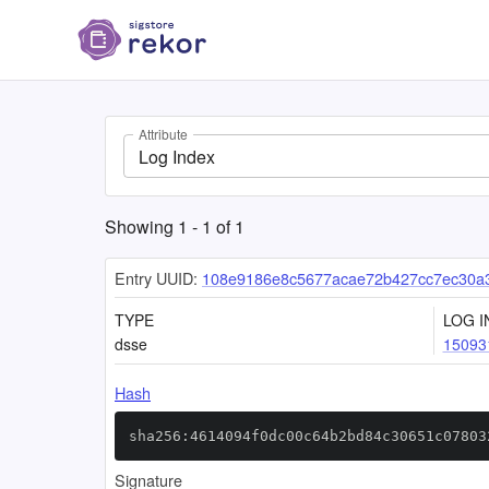
Attribute
Log Index
Showing
1
-
1
of
1
Entry UUID:
108e9186e8c5677acae72b427cc7ec30a
TYPE
LOG I
dsse
15093
Hash
sha256:4614094f0dc00c64b2bd84c30651c07803
Signature