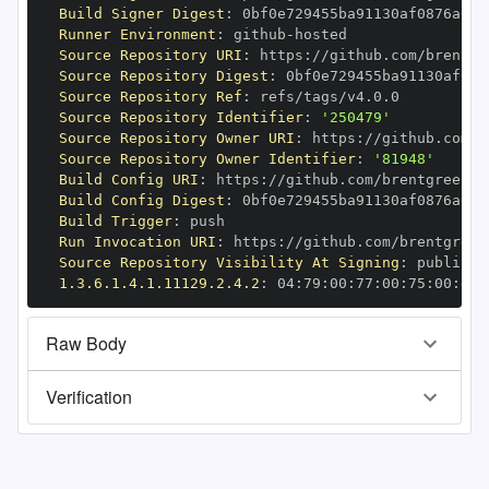
Build Signer Digest
:
Runner Environment
:
 github
-
Source Repository URI
:
 https
:
Source Repository Digest
:
Source Repository Ref
:
Source Repository Identifier
:
'250479'
Source Repository Owner URI
:
 https
:
Source Repository Owner Identifier
:
'81948'
Build Config URI
:
 https
:
Build Config Digest
:
Build Trigger
:
Run Invocation URI
:
 https
:
Source Repository Visibility At Signing
:
1.3.6.1.4.1.11129.2.4.2
:
 04
:
79
:
00
:
77
:
00
:
75
:
00
:
dd
:
Raw Body
Verification