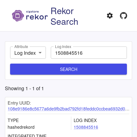
Rekor
Search
Attribute
Log Index
Log Index
SEARCH
Showing
1
-
1
of
1
Entry UUID:
108e9186e8c5677a6de9fb2bad792fd18feddc0ccbea6932d037ff5879460e1e1282c74444e6e549
TYPE
LOG INDEX
hashedrekord
1508845516
INTEGRATED TIME