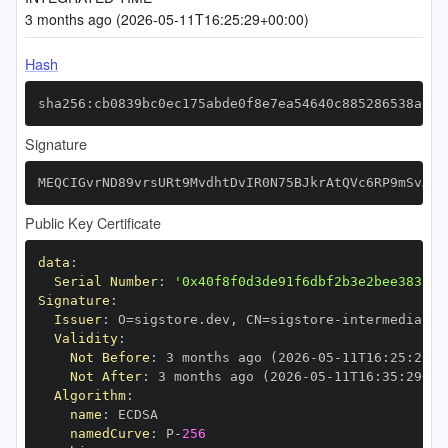
3 months ago (2026-05-11T16:25:29+00:00)
Hash
sha256:cb0839bc0ec175abde0f8e7ea54640c885286538a061
Signature
MEQCIGvrND89vrsURt9MvdhtDvIR0N75BJkrAtQVc6RP9mSvAiB
Public Key Certificate
data
:
Serial Number
:
'0x40f8f0d3de91f6dbf2b3e2bee383bc9
Signature
:
Issuer
:
 O=sigstore.dev
,
 CN=sigstore
-
Validity
:
Not Before
:
 3 months ago (2026
-
05
-
11T16
:
25
:
29+0
Not After
:
 3 months ago (2026
-
05
-
11T16
:
35
:
29+00
Algorithm
:
name
:
namedCurve
:
 P
-
256