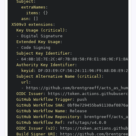
Subject
:
extraNames
:
items
:
{
}
asn
:
[
]
X509v3 extensions
:
Key Usage (critical)
:
-
Extended Key Usage
:
-
Subject Key Identifier
:
-
 64
:
8B
:
1E
:
7E
:
2C
:
4F
:
7B
:
88
:
58
:
F8
:
E1
:
86
:
9E
:
F1
:
BA
:
55
Authority Key Identifier
:
keyid
:
 DF
:
D3
:
E9
:
CF
:
56
:
24
:
11
:
96
:
F9
:
A8
:
D8
:
E9
:
28
:
5
Subject Alternative Name (critical)
:
url
:
-
 https
:
OIDC Issuer
:
 https
:
GitHub Workflow Trigger
:
GitHub Workflow SHA
:
GitHub Workflow Name
:
GitHub Workflow Repository
:
GitHub Workflow Ref
:
OIDC Issuer (v2)
:
 https
:
Build Signer URI
:
 https
: