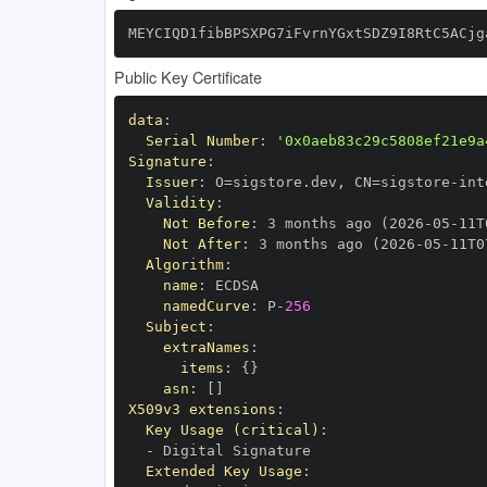
MEYCIQD1fibBPSXPG7iFvrnYGxtSDZ9I8RtC5ACjg
Public Key Certificate
data
:
Serial Number
:
'0x0aeb83c29c5808ef21e9a
Signature
:
Issuer
:
 O=sigstore.dev
,
 CN=sigstore
-
Validity
:
Not Before
:
 3 months ago (2026
-
05
-
11T
Not After
:
 3 months ago (2026
-
05
-
11T0
Algorithm
:
name
:
namedCurve
:
 P
-
256
Subject
:
extraNames
:
items
:
{
}
asn
:
[
]
X509v3 extensions
:
Key Usage (critical)
:
-
Extended Key Usage
: