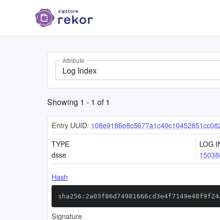
Attribute
Log Index
Showing
1
-
1
of
1
Entry UUID:
108e9186e8c5677a1c40c10452851cc08
TYPE
LOG I
dsse
15038
Hash
sha256:2a03f86d74981666cd3e4f7149e48f9f24
Signature