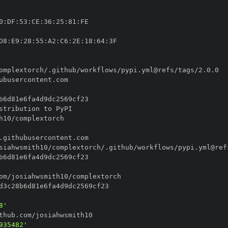
0
:
DF
:
53
:
CE
:
36
:
25
:
81
:
D8
:
E9
:
28
:
55
:
A2
:
C6
:
2E
:
18
:
64
:
8'
935482'