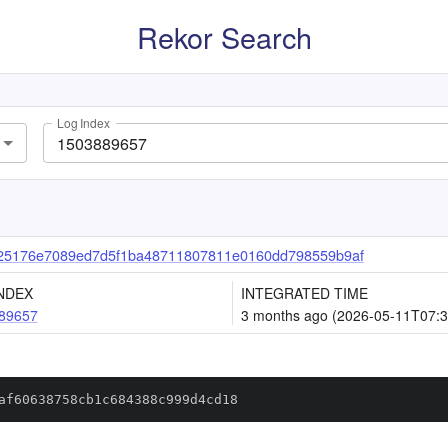
Rekor Search
Log Index
25176e7089ed7d5f1ba48711807811e0160dd798559b9af
NDEX
INTEGRATED TIME
89657
3 months ago (2026-05-11T07:3
af60638758cb1c684388c999d4cd18