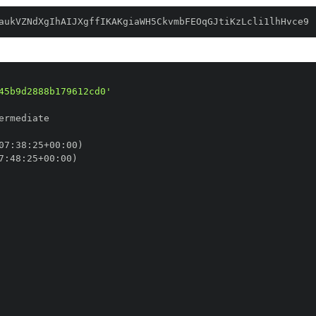
aukVZNdXgIhAIJXgffIKAKgiaWH5CkvmbFEOqGJtiKzLcli1lhHvce9
45b9d2888b179612cd0'
07
:
38
:
25+00
:
7
:
48
:
25+00
: