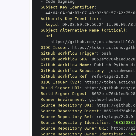
-
Subject Key Identifier
:
-
 44
:
6A
:
0A
:
94
:
B7
:
C7
:
4D
:
92
:
9C
:
57
:
A2
:
75
:
0
Authority Key Identifier
:
keyid
:
 DF
:
D3
:
E9
:
CF
:
56
:
24
:
11
:
96
:
F9
:
A8
:
Subject Alternative Name (critical)
:
url
:
-
 https
:
OIDC Issuer
:
 https
:
GitHub Workflow Trigger
:
GitHub Workflow SHA
:
GitHub Workflow Name
:
GitHub Workflow Repository
:
GitHub Workflow Ref
:
OIDC Issuer (v2)
:
 https
:
Build Signer URI
:
 https
:
Build Signer Digest
:
Runner Environment
:
 github
-
Source Repository URI
:
 https
:
Source Repository Digest
:
Source Repository Ref
:
Source Repository Identifier
:
'68520331
Source Repository Owner URI
:
 https
:
Source Repository Owner Identifier
:
'47