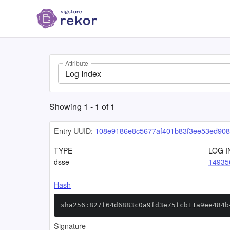
Attribute
Log Index
Showing
1
-
1
of
1
Entry UUID:
108e9186e8c5677af401b83f3ee53ed90
TYPE
LOG I
dsse
14935
Hash
sha256:827f64d6883c0a9fd3e75fcb11a9ee484b
Signature