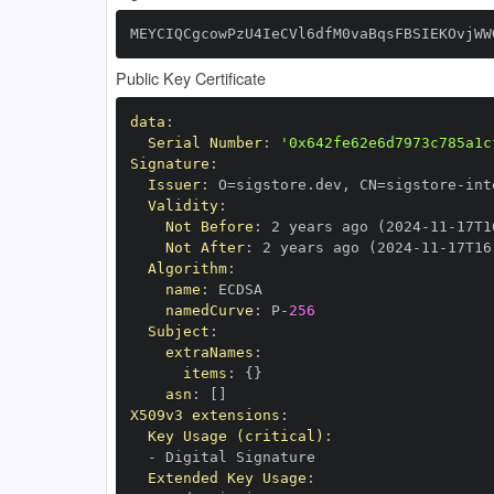
MEYCIQCgcowPzU4IeCVl6dfM0vaBqsFBSIEKOvjWW
Public Key Certificate
data
:
Serial Number
:
'0x642fe62e6d7973c785a1c
Signature
:
Issuer
:
 O=sigstore.dev
,
 CN=sigstore
-
Validity
:
Not Before
:
 2 years ago (2024
-
11
-
17T1
Not After
:
 2 years ago (2024
-
11
-
17T16
Algorithm
:
name
:
namedCurve
:
 P
-
256
Subject
:
extraNames
:
items
:
{
}
asn
:
[
]
X509v3 extensions
:
Key Usage (critical)
:
-
Extended Key Usage
: