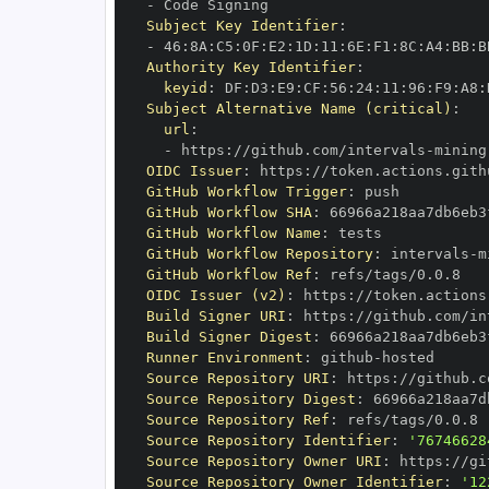
-
Subject Key Identifier
:
-
 46
:
8A
:
C5
:
0F
:
E2
:
1D
:
11
:
6E
:
F1
:
8C
:
A4
:
BB
:
B
Authority Key Identifier
:
keyid
:
 DF
:
D3
:
E9
:
CF
:
56
:
24
:
11
:
96
:
F9
:
A8
:
Subject Alternative Name (critical)
:
url
:
-
 https
:
//github.com/intervals
-
mining
OIDC Issuer
:
 https
:
GitHub Workflow Trigger
:
GitHub Workflow SHA
:
GitHub Workflow Name
:
GitHub Workflow Repository
:
 intervals
-
m
GitHub Workflow Ref
:
OIDC Issuer (v2)
:
 https
:
Build Signer URI
:
 https
:
//github.com/in
Build Signer Digest
:
Runner Environment
:
 github
-
Source Repository URI
:
 https
:
//github.c
Source Repository Digest
:
Source Repository Ref
:
Source Repository Identifier
:
'76746628
Source Repository Owner URI
:
 https
:
//gi
Source Repository Owner Identifier
:
'12