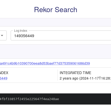
Rekor Search
Log Index
8a491c4b9b10390700eea8d53baef77d375359061686d39
NDEX
INTEGRATED TIME
6449
2 years ago (2024-11-17T16:28
4fbf33857f2455e225647f4ea248ae