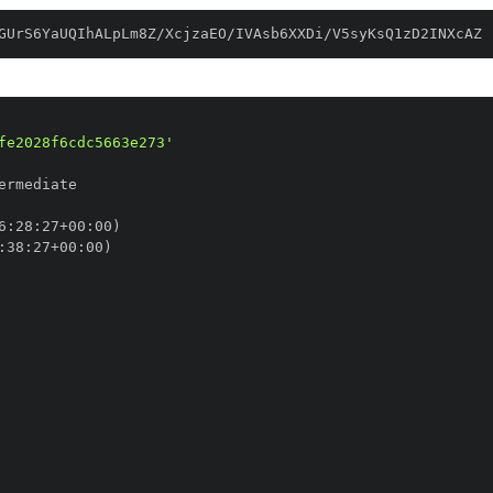
GUrS6YaUQIhALpLm8Z/XcjzaEO/IVAsb6XXDi/V5syKsQ1zD2INXcAZ
fe2028f6cdc5663e273'
6
:
28
:
27+00
:
:
38
:
27+00
: