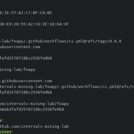
B
:
1E
:
57
:
A2
:
C7
:
BF
:
CA
:
D8
:
E9
:
28
:
55
:
A2
:
C6
:
2E
:
18
:
64
:
-
ining
-
tervals
-
mining
-
om/intervals
-
mining
-
4'
thub.com/intervals
-
mining
-
28989'