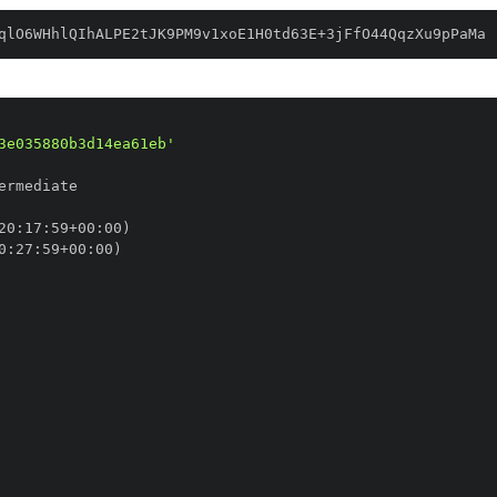
qlO6WHhlQIhALPE2tJK9PM9v1xoE1H0td63E+3jFfO44QqzXu9pPaMa
3e035880b3d14ea61eb'
20
:
17
:
59+00
:
0
:
27
:
59+00
: