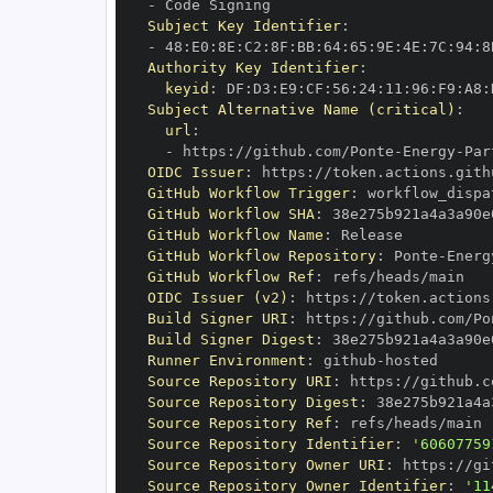
-
Subject Key Identifier
:
-
 48
:
E0
:
8E
:
C2
:
8F
:
BB
:
64
:
65
:
9E
:
4E
:
7C
:
94
:
8
Authority Key Identifier
:
keyid
:
 DF
:
D3
:
E9
:
CF
:
56
:
24
:
11
:
96
:
F9
:
A8
:
Subject Alternative Name (critical)
:
url
:
-
 https
:
//github.com/Ponte
-
Energy
-
OIDC Issuer
:
 https
:
GitHub Workflow Trigger
:
GitHub Workflow SHA
:
GitHub Workflow Name
:
GitHub Workflow Repository
:
 Ponte
-
Energ
GitHub Workflow Ref
:
OIDC Issuer (v2)
:
 https
:
Build Signer URI
:
 https
:
//github.com/Po
Build Signer Digest
:
Runner Environment
:
 github
-
Source Repository URI
:
 https
:
//github.c
Source Repository Digest
:
Source Repository Ref
:
Source Repository Identifier
:
'60607759
Source Repository Owner URI
:
 https
:
//gi
Source Repository Owner Identifier
:
'11