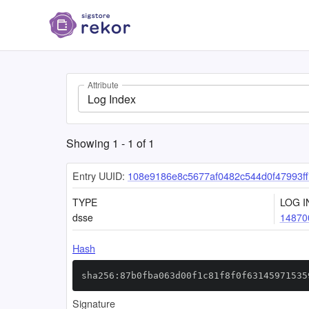
Attribute
Log Index
Showing
1
-
1
of
1
Entry UUID:
108e9186e8c5677af0482c544d0f47993ff
TYPE
LOG I
dsse
14870
Hash
sha256:87b0fba063d00f1c81f8f0f63145971535
Signature