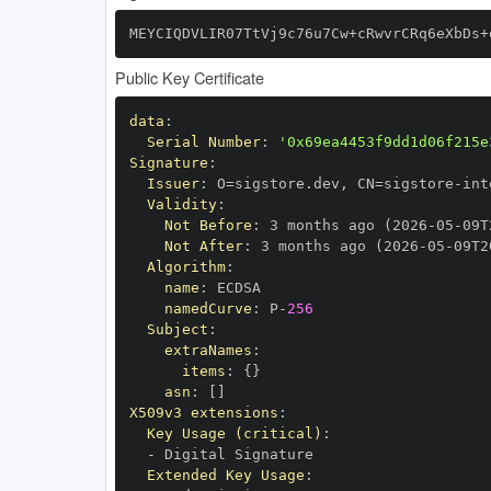
MEYCIQDVLIR07TtVj9c76u7Cw+cRwvrCRq6eXbDs+
Public Key Certificate
data
:
Serial Number
:
'0x69ea4453f9dd1d06f215e
Signature
:
Issuer
:
 O=sigstore.dev
,
 CN=sigstore
-
Validity
:
Not Before
:
 3 months ago (2026
-
05
-
09T
Not After
:
 3 months ago (2026
-
05
-
09T2
Algorithm
:
name
:
namedCurve
:
 P
-
256
Subject
:
extraNames
:
items
:
{
}
asn
:
[
]
X509v3 extensions
:
Key Usage (critical)
:
-
Extended Key Usage
: