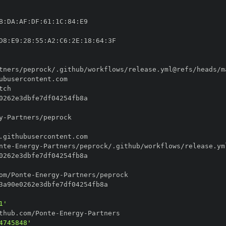
B
:
DA
:
AF
:
DF
:
61
:
1C
:
84
:
D8
:
E9
:
28
:
55
:
A2
:
C6
:
2E
:
18
:
64
:
y
-
nte
-
Energy
-
om/Ponte
-
Energy
-
1'
thub.com/Ponte
-
Energy
-
4745848'