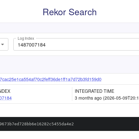
Rekor Search
Log Index
7cac25e1ca554af70c2feff36de1ff1a7d72b3fd159d0
NDEX
INTEGRATED TIME
07184
3 months ago (2026-05-09T20:1
9673b7ed728bb6e16282c5455da4e2