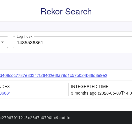
Rekor Search
Log Index
d408cdc7787e83347f264d2e3fa79d1c57b024b66d8e9e2
NDEX
INTEGRATED TIME
36861
3 months ago (2026-05-09T14:0
c270670112f5c26d7a0790bc9caddc