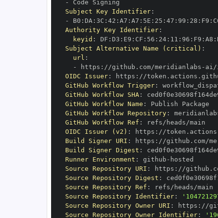
-
Subject Key Identifier
:
-
 B0
:
DA
:
3C
:
42
:
A7
:
A7
:
5E
:
25
:
47
:
99
:
28
:
F9
:
C
Authority Key Identifier
:
keyid
:
 DF
:
D3
:
E9
:
CF
:
56
:
24
:
11
:
96
:
F9
:
A8
:
Subject Alternative Name (critical)
:
url
:
-
 https
:
//github.com/meridianlabs
-
OIDC Issuer
:
 https
:
GitHub Workflow Trigger
:
GitHub Workflow SHA
:
GitHub Workflow Name
:
GitHub Workflow Repository
:
 meridianlab
GitHub Workflow Ref
:
OIDC Issuer (v2)
:
 https
:
Build Signer URI
:
 https
:
//github.com/me
Build Signer Digest
:
Runner Environment
:
 github
-
Source Repository URI
:
 https
:
//github.c
Source Repository Digest
:
Source Repository Ref
:
Source Repository Identifier
:
'10472129
Source Repository Owner URI
:
 https
:
//gi
Source Repository Owner Identifier
:
'19