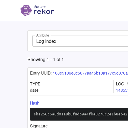
Attribute
Log Index
Showing
1
-
1
of
1
Entry UUID:
108e9186e8c5677aa45b18a177c9d876a
TYPE
LOG I
dsse
14855
Hash
sha256:5a6d01a8b0f8db9a4fba0276c2e1b8eb42
Signature