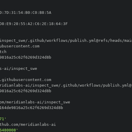
0
:
7D
:
31
:
54
:
B0
:
C0
:
B8
:
D8
:
E9
:
28
:
55
:
A2
:
C6
:
2E
:
18
:
64
:
s
-
ridianlabs
-
om/meridianlabs
-
71'
thub.com/meridianlabs
-
6480008'