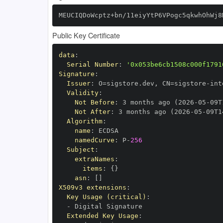
MEUCIQDoWcptz+bn/11eiyYtP6VPogc5qkwhOhWj8
Public Key Certificate
data
:
Serial Number
:
'0x053be6cb1508c000f1791
Signature
:
Issuer
:
 O=sigstore.dev
,
 CN=sigstore
-
Validity
:
Not Before
:
 3 months ago (2026
-
05
-
09T
Not After
:
 3 months ago (2026
-
05
-
09T1
Algorithm
:
name
:
namedCurve
:
 P
-
256
Subject
:
extraNames
:
items
:
{
}
asn
:
[
]
X509v3 extensions
:
Key Usage (critical)
:
-
Extended Key Usage
: