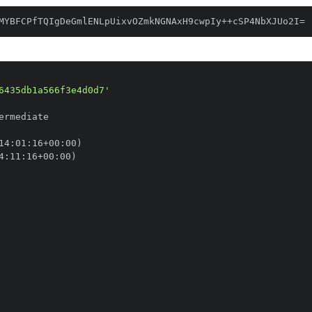
MYBFCPfTQIgDeGmlENLpUixvOZmkNGNAxH9cwpIy++cSP4NbXJUo2I=
6435db1a566f3e4d0d7'
14
:
01
:
16+00
:
4
:
11
:
16+00
: