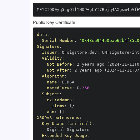
MEYCIQD0yq5zgQ1lYNOP+gLYI7Bbjq4AXgsm4oVfH
Public Key Certificate
data
:
Serial Number
:
'0x48ea94450eae62b4f35c0
Signature
:
Issuer
:
 O=sigstore.dev
,
 CN=sigstore
-
Validity
:
Not Before
:
 2 years ago (2024
-
11
-
11T0
Not After
:
 2 years ago (2024
-
11
-
11T07
Algorithm
:
name
:
namedCurve
:
 P
-
256
Subject
:
extraNames
:
items
:
{
}
asn
:
[
]
X509v3 extensions
:
Key Usage (critical)
:
-
Extended Key Usage
: