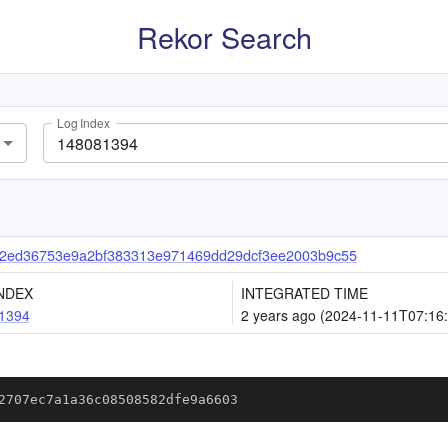
Rekor Search
Log Index
d2ed36753e9a2bf383313e971469dd29dcf3ee2003b9c55
NDEX
INTEGRATED TIME
1394
2 years ago (2024-11-11T07:16
2707ec7a1a36c08508582dfe9a6603