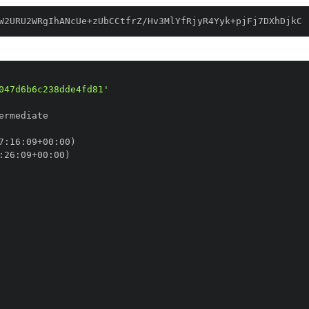
W2URU2WRgIhANcUe+zUbCCtfrZ/Hv3MlYfRjyR4Yyk+pjFj7DXhDjkC
047d6b6c238dde4fd81'
7
:
16
:
09+00
:
:
26
:
09+00
: