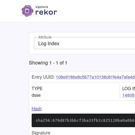
Attribute
Log Index
Showing
1
-
1
of
1
Entry UUID:
108e9186e8c5677a10138c81fe4a7afa4
TYPE
LOG I
dsse
14808
Hash
sha256:679d87b3bbcf3ba33fb2c825120ba0a0b6
Signature