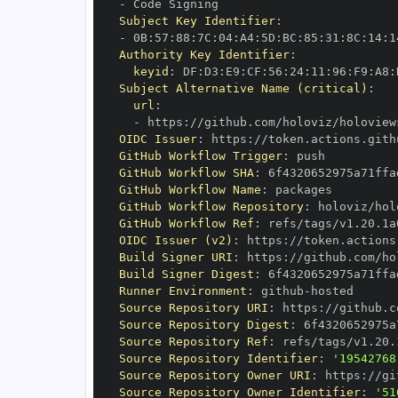
-
Subject Key Identifier
:
-
 0B
:
57
:
88
:
7C
:
04
:
A4
:
5D
:
BC
:
85
:
31
:
8C
:
14
:
1
Authority Key Identifier
:
keyid
:
 DF
:
D3
:
E9
:
CF
:
56
:
24
:
11
:
96
:
F9
:
A8
:
Subject Alternative Name (critical)
:
url
:
-
 https
:
OIDC Issuer
:
 https
:
GitHub Workflow Trigger
:
GitHub Workflow SHA
:
GitHub Workflow Name
:
GitHub Workflow Repository
:
GitHub Workflow Ref
:
OIDC Issuer (v2)
:
 https
:
Build Signer URI
:
 https
:
Build Signer Digest
:
Runner Environment
:
 github
-
Source Repository URI
:
 https
:
Source Repository Digest
:
Source Repository Ref
:
Source Repository Identifier
:
'19542768
Source Repository Owner URI
:
 https
:
Source Repository Owner Identifier
:
'51