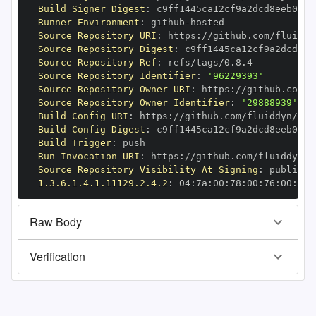
Build Signer Digest
:
Runner Environment
:
 github
-
Source Repository URI
:
 https
:
Source Repository Digest
:
Source Repository Ref
:
Source Repository Identifier
:
'96229393'
Source Repository Owner URI
:
 https
:
Source Repository Owner Identifier
:
'29888939'
Build Config URI
:
 https
:
Build Config Digest
:
Build Trigger
:
Run Invocation URI
:
 https
:
Source Repository Visibility At Signing
:
1.3.6.1.4.1.11129.2.4.2
:
 04
:
7a
:
00
:
78
:
00
:
76
:
00
:
dd
:
Raw Body
Verification