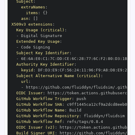
Subject
:
extraNames
:
items
:
{
}
asn
:
[
]
X509v3 extensions
:
Key Usage (critical)
:
-
Extended Key Usage
:
-
Subject Key Identifier
:
-
 6E
:
6A
:
E0
:
C1
:
7C
:
DD
:
CE
:
6C
:
28
:
77
:
6C
:
F2
:
80
:
D3
:
1B
:
04
Authority Key Identifier
:
keyid
:
 DF
:
D3
:
E9
:
CF
:
56
:
24
:
11
:
96
:
F9
:
A8
:
D8
:
E9
:
28
:
5
Subject Alternative Name (critical)
:
url
:
-
 https
:
OIDC Issuer
:
 https
:
GitHub Workflow Trigger
:
GitHub Workflow SHA
:
GitHub Workflow Name
:
GitHub Workflow Repository
:
GitHub Workflow Ref
:
OIDC Issuer (v2)
:
 https
:
Build Signer URI
:
 https
: