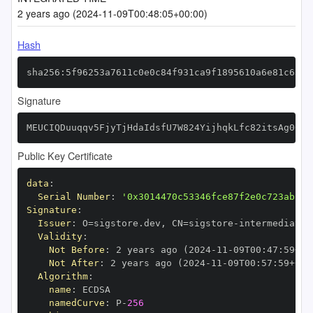
2 years ago (2024-11-09T00:48:05+00:00)
Hash
sha256:5f96253a7611c0e0c84f931ca9f1895610a6e81c6343
Signature
MEUCIQDuuqqv5FjyTjHdaIdsfU7W824YijhqkLfc82itsAg00QI
Public Key Certificate
data
:
Serial Number
:
'0x3014470c53346fce87f2e0c723abf08
Signature
:
Issuer
:
 O=sigstore.dev
,
 CN=sigstore
-
Validity
:
Not Before
:
 2 years ago (2024
-
11
-
09T00
:
47
:
59+00
Not After
:
 2 years ago (2024
-
11
-
09T00
:
57
:
59+00
:
Algorithm
:
name
:
namedCurve
:
 P
-
256