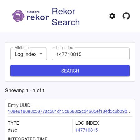
Rekor
Search
Attribute
Log Index
Log Index
SEARCH
Showing
1
-
1
of
1
Entry UUID:
108e9186e8c5677ac581d13c8588c2cd4205ef184d5c2b09b51b813003a7221b723556e42be253b0
TYPE
LOG INDEX
dsse
147710815
INTEGRATED TIME