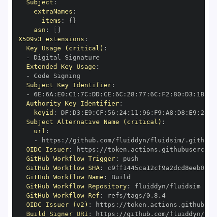
Subject
:
extraNames
:
items
:
{
}
asn
:
[
]
X509v3 extensions
:
Key Usage (critical)
:
-
Extended Key Usage
:
-
Subject Key Identifier
:
-
 6E
:
6A
:
E0
:
C1
:
7C
:
DD
:
CE
:
6C
:
28
:
77
:
6C
:
F2
:
80
:
D3
:
1B
:
04
Authority Key Identifier
:
keyid
:
 DF
:
D3
:
E9
:
CF
:
56
:
24
:
11
:
96
:
F9
:
A8
:
D8
:
E9
:
28
:
5
Subject Alternative Name (critical)
:
url
:
-
 https
:
OIDC Issuer
:
 https
:
GitHub Workflow Trigger
:
GitHub Workflow SHA
:
GitHub Workflow Name
:
GitHub Workflow Repository
:
GitHub Workflow Ref
:
OIDC Issuer (v2)
:
 https
:
Build Signer URI
:
 https
: