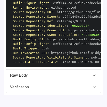
Build Signer Digest
:
Runner Environment
:
 github
-
Source Repository URI
:
 https
:
Source Repository Digest
:
Source Repository Ref
:
Source Repository Identifier
:
'96229393'
Source Repository Owner URI
:
 https
:
Source Repository Owner Identifier
:
'29888939'
Build Config URI
:
 https
:
Build Config Digest
:
Build Trigger
:
Run Invocation URI
:
 https
:
Source Repository Visibility At Signing
:
1.3.6.1.4.1.11129.2.4.2
:
 04
:
7a
:
00
:
78
:
00
:
76
:
00
:
dd
:
Raw Body
Verification