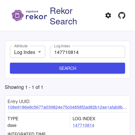
Rekor
Search
Attribute
Log Index
Log Index
SEARCH
Showing
1
-
1
of
1
Entry UUID:
108e9186e8c5677a039824e75c04858f2ad82b12ae1afab9b18709e3f34b408ea3c56838b1c62454
TYPE
LOG INDEX
dsse
147710814
INTEGRATED TIME