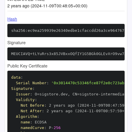
2 years ago (2024-11-09T00:48:05+00:00)
Hash
sha256:ec9ea259939e26340edbe1cfaccdd26a3ce964767bf1
Signature
MEUCIAVQ+tLYuRrs3x85JVBxxOQfIY1G5BGk0GLEvXrO9vw7AiE
Public Key Certificate
data
:
Serial Number
:
'0x3014470c53346fce87f2e0c723abf08
Signature
:
Issuer
:
 O=sigstore.dev
,
 CN=sigstore
-
Validity
:
Not Before
:
 2 years ago (2024
-
11
-
09T00
:
47
:
59+00
Not After
:
 2 years ago (2024
-
11
-
09T00
:
57
:
59+00
:
Algorithm
:
name
:
namedCurve
:
 P
-
256