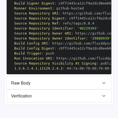
Build Signer Digest
:
Runner Environment
:
 github
-
Source Repository URI
:
 https
:
Source Repository Digest
:
Source Repository Ref
:
Source Repository Identifier
:
'96229393'
Source Repository Owner URI
:
 https
:
Source Repository Owner Identifier
:
'29888939'
Build Config URI
:
 https
:
Build Config Digest
:
Build Trigger
:
Run Invocation URI
:
 https
:
Source Repository Visibility At Signing
:
1.3.6.1.4.1.11129.2.4.2
:
 04
:
7a
:
00
:
78
:
00
:
76
:
00
:
dd
:
Raw Body
Verification