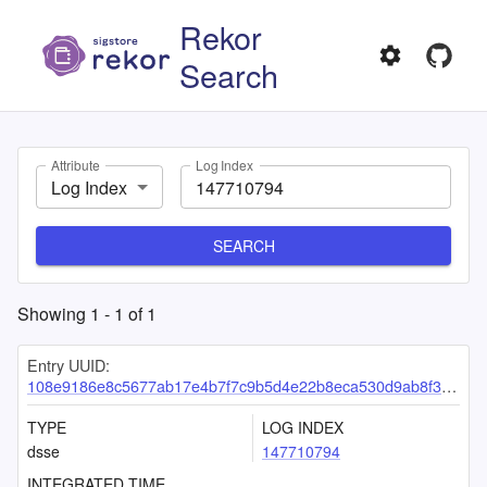
Rekor
Search
Attribute
Log Index
Log Index
SEARCH
Showing
1
-
1
of
1
Entry UUID:
108e9186e8c5677ab17e4b7f7c9b5d4e22b8eca530d9ab8f3a28e30371684155f56d5ac4aac0e944
TYPE
LOG INDEX
dsse
147710794
INTEGRATED TIME