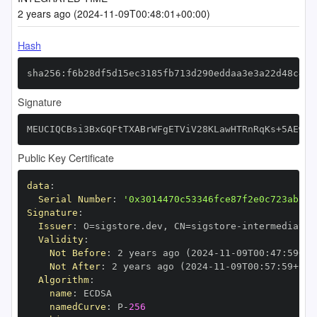
2 years ago (2024-11-09T00:48:01+00:00)
Hash
sha256:f6b28df5d15ec3185fb713d290eddaa3e3a22d48c49a
Signature
MEUCIQCBsi3BxGQFtTXABrWFgETViV28KLawHTRnRqKs+5AEwAI
Public Key Certificate
data
:
Serial Number
:
'0x3014470c53346fce87f2e0c723abf08
Signature
:
Issuer
:
 O=sigstore.dev
,
 CN=sigstore
-
Validity
:
Not Before
:
 2 years ago (2024
-
11
-
09T00
:
47
:
59+00
Not After
:
 2 years ago (2024
-
11
-
09T00
:
57
:
59+00
:
Algorithm
:
name
:
namedCurve
:
 P
-
256