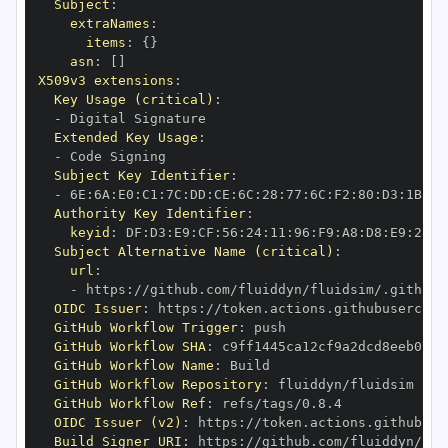
Subject
:
extraNames
:
items
:
{
}
asn
:
[
]
X509v3 extensions
:
Key Usage (critical)
:
-
Extended Key Usage
:
-
Subject Key Identifier
:
-
 6E
:
6A
:
E0
:
C1
:
7C
:
DD
:
CE
:
6C
:
28
:
77
:
6C
:
F2
:
80
:
D3
:
1B
:
04
Authority Key Identifier
:
keyid
:
 DF
:
D3
:
E9
:
CF
:
56
:
24
:
11
:
96
:
F9
:
A8
:
D8
:
E9
:
28
:
5
Subject Alternative Name (critical)
:
url
:
-
 https
:
OIDC Issuer
:
 https
:
GitHub Workflow Trigger
:
GitHub Workflow SHA
:
GitHub Workflow Name
:
GitHub Workflow Repository
:
GitHub Workflow Ref
:
OIDC Issuer (v2)
:
 https
:
Build Signer URI
:
 https
: