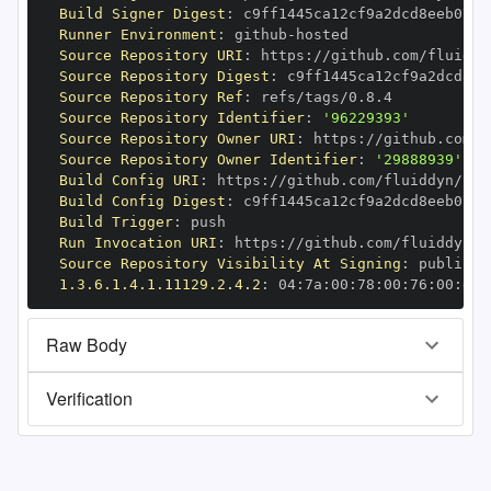
Build Signer Digest
:
Runner Environment
:
 github
-
Source Repository URI
:
 https
:
Source Repository Digest
:
Source Repository Ref
:
Source Repository Identifier
:
'96229393'
Source Repository Owner URI
:
 https
:
Source Repository Owner Identifier
:
'29888939'
Build Config URI
:
 https
:
Build Config Digest
:
Build Trigger
:
Run Invocation URI
:
 https
:
Source Repository Visibility At Signing
:
1.3.6.1.4.1.11129.2.4.2
:
 04
:
7a
:
00
:
78
:
00
:
76
:
00
:
dd
:
Raw Body
Verification