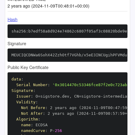
2 years ago (2024-11-09T00:48:01+00:00)
Hash
sha256:b7edf58a8d924e74862c6807f05af3c08820bde9e13e
Signature
MEUCIQCDNWa6SohX42ZzhOtf7VGhb/x5eE3INCUgihPFVMdutQI
Public Key Certificate
data
:
Serial Number
:
'0x3014470c53346fce87f2e0c723abf08
Signature
:
Issuer
:
 O=sigstore.dev
,
 CN=sigstore
-
Validity
:
Not Before
:
 2 years ago (2024
-
11
-
09T00
:
47
:
59+00
Not After
:
 2 years ago (2024
-
11
-
09T00
:
57
:
59+00
:
Algorithm
:
name
:
namedCurve
:
 P
-
256