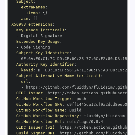
Subject
:
extraNames
:
items
:
{
}
asn
:
[
]
X509v3 extensions
:
Key Usage (critical)
:
-
Extended Key Usage
:
-
Subject Key Identifier
:
-
 6E
:
6A
:
E0
:
C1
:
7C
:
DD
:
CE
:
6C
:
28
:
77
:
6C
:
F2
:
80
:
D3
:
1B
:
04
Authority Key Identifier
:
keyid
:
 DF
:
D3
:
E9
:
CF
:
56
:
24
:
11
:
96
:
F9
:
A8
:
D8
:
E9
:
28
:
5
Subject Alternative Name (critical)
:
url
:
-
 https
:
OIDC Issuer
:
 https
:
GitHub Workflow Trigger
:
GitHub Workflow SHA
:
GitHub Workflow Name
:
GitHub Workflow Repository
:
GitHub Workflow Ref
:
OIDC Issuer (v2)
:
 https
:
Build Signer URI
:
 https
: