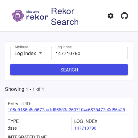
Rekor
Search
Attribute
Log Index
Log Index
SEARCH
Showing
1
-
1
of
1
Entry UUID:
108e9186e8c5677ac1d96553a2607104c6875477e0d86b25754d49fb088b6d0db3d6ea992c390c3f
TYPE
LOG INDEX
dsse
147710790
INTEGRATED TIME