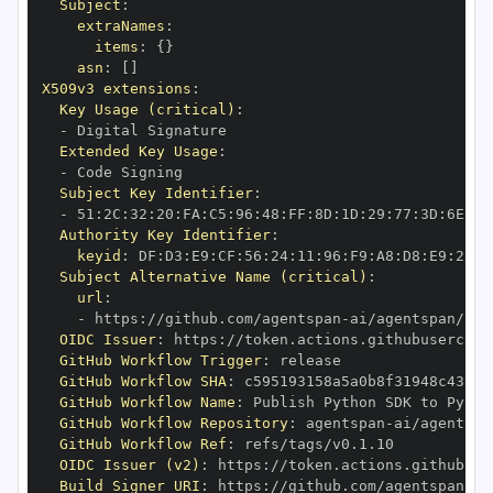
Subject
:
extraNames
:
items
:
{
}
asn
:
[
]
X509v3 extensions
:
Key Usage (critical)
:
-
Extended Key Usage
:
-
Subject Key Identifier
:
-
 51
:
2C
:
32
:
20
:
FA
:
C5
:
96
:
48
:
FF
:
8D
:
1D
:
29
:
77
:
3D
:
6E
:
65
Authority Key Identifier
:
keyid
:
 DF
:
D3
:
E9
:
CF
:
56
:
24
:
11
:
96
:
F9
:
A8
:
D8
:
E9
:
28
:
5
Subject Alternative Name (critical)
:
url
:
-
 https
:
//github.com/agentspan
-
ai/agentspan/.gi
OIDC Issuer
:
 https
:
GitHub Workflow Trigger
:
GitHub Workflow SHA
:
GitHub Workflow Name
:
GitHub Workflow Repository
:
 agentspan
-
GitHub Workflow Ref
:
OIDC Issuer (v2)
:
 https
:
Build Signer URI
:
 https
:
//github.com/agentspan
-
ai