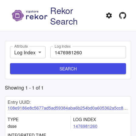
Rekor
Search
Attribute
Log Index
Log Index
SEARCH
Showing
1
-
1
of
1
Entry UUID:
108e9186e8c5677ad5ad59384aba6b254bd0a605362a5cc8df625fbf4e77f35a2f77f6e78a3e5f2d
TYPE
LOG INDEX
dsse
1476981260
INTEGRATED TIME