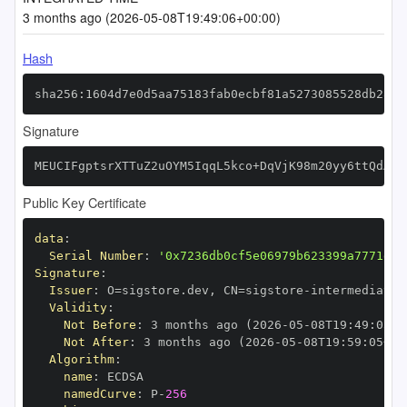
3 months ago (2026-05-08T19:49:06+00:00)
Hash
sha256:1604d7e0d5aa75183fab0ecbf81a5273085528db2814
Signature
MEUCIFgptsrXTTuZ2uOYM5IqqL5kco+DqVjK98m20yy6ttQdAiE
Public Key Certificate
data
:
Serial Number
:
'0x7236db0cf5e06979b623399a7771d4a
Signature
:
Issuer
:
 O=sigstore.dev
,
 CN=sigstore
-
Validity
:
Not Before
:
 3 months ago (2026
-
05
-
08T19
:
49
:
05+0
Not After
:
 3 months ago (2026
-
05
-
08T19
:
59
:
05+00
Algorithm
:
name
:
namedCurve
:
 P
-
256