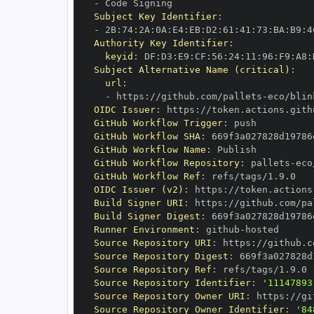
-
Subject Key Identifier
:
-
 2B
:
74
:
2A
:
0A
:
E4
:
EB
:
D2
:
61
:
41
:
73
:
BA
:
B9
:
4
Authority Key Identifier
:
keyid
:
 DF
:
D3
:
E9
:
CF
:
56
:
24
:
11
:
96
:
F9
:
A8
:
Subject Alternative Name (critical)
:
url
:
-
 https
:
//github.com/pallets
-
OIDC Issuer
:
 https
:
GitHub Workflow Trigger
:
GitHub Workflow SHA
:
GitHub Workflow Name
:
GitHub Workflow Repository
:
 pallets
-
GitHub Workflow Ref
:
OIDC Issuer (v2)
:
 https
:
Build Signer URI
:
 https
:
//github.com/pa
Build Signer Digest
:
Runner Environment
:
 github
-
Source Repository URI
:
 https
:
//github.c
Source Repository Digest
:
Source Repository Ref
:
Source Repository Identifier
:
'11147893
Source Repository Owner URI
:
 https
:
//gi
Source Repository Owner Identifier
:
'84