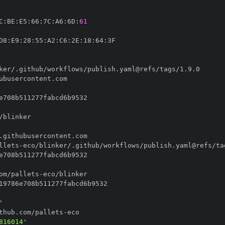
C
:
BE
:
E5
:
66
:
7C
:
A6
:
6D
:
61
D8
:
E9
:
28
:
55
:
A2
:
C6
:
2E
:
18
:
64
:
llets
-
om/pallets
-
'
thub.com/pallets
-
816014'