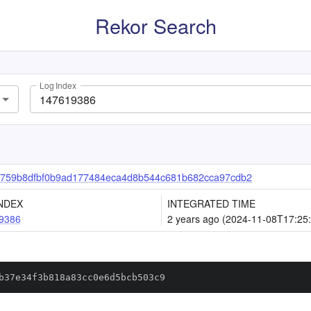
Rekor Search
Log Index
759b8dfbf0b9ad177484eca4d8b544c681b682cca97cdb2
NDEX
INTEGRATED TIME
9386
2 years ago (2024-11-08T17:25
b37e34f3b818a83cc0e6d5bcb503c9