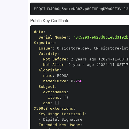
MEQCIH3JOb0g5sq+vNBbZvp8CFHPeqDWoOSE3VL13
Public Key Certificate
data
:
Serial Number
:
'0x52937e623d8b1e8d3192b
Signature
:
Issuer
:
 O=sigstore.dev
,
 CN=sigstore
-
Validity
:
Not Before
:
 2 years ago (2024
-
11
-
08T1
Not After
:
 2 years ago (2024
-
11
-
08T17
Algorithm
:
name
:
namedCurve
:
 P
-
256
Subject
:
extraNames
:
items
:
{
}
asn
:
[
]
X509v3 extensions
:
Key Usage (critical)
:
-
Extended Key Usage
: