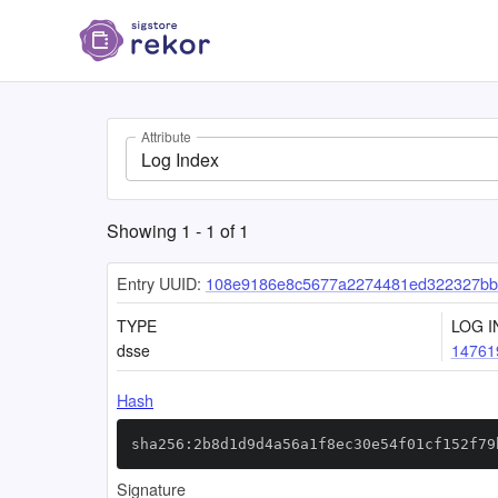
Attribute
Log Index
Showing
1
-
1
of
1
Entry UUID:
108e9186e8c5677a2274481ed322327bb
TYPE
LOG I
dsse
14761
Hash
sha256:2b8d1d9d4a56a1f8ec30e54f01cf152f79
Signature