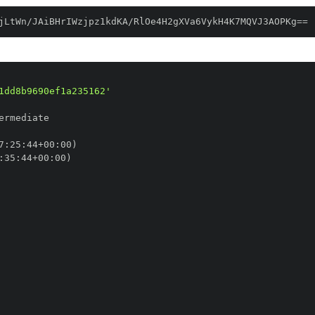
jLtWn/JAiBHrIWzjpz1kdKA/RlOe4H2gXVa6VykH4K7MQVJ3AOPKg==
1dd8b9690ef1a235162'
7
:
25
:
44+00
:
:
35
:
44+00
: