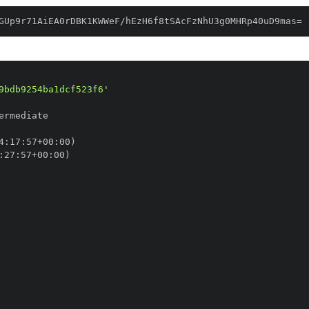
GUp9r71AiEA0rDBK1KWWeF/hEzH6f8tSAcFzNhU3g0MHRp40uD9mas=
9bdb9254ba1dcf523f6'
4
:
17
:
57+00
:
:
27
:
57+00
: