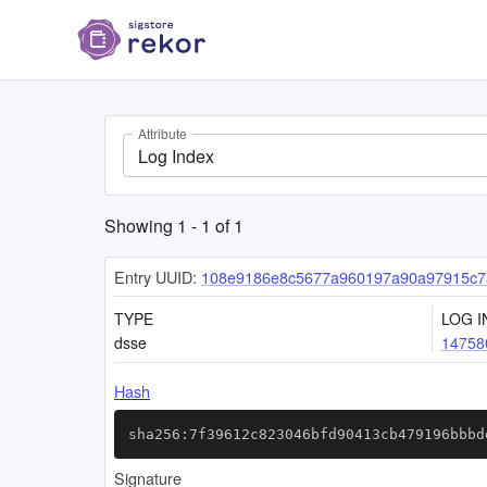
Attribute
Log Index
Showing
1
-
1
of
1
Entry UUID:
108e9186e8c5677a960197a90a97915c7
TYPE
LOG I
dsse
14758
Hash
sha256:7f39612c823046bfd90413cb479196bbbd
Signature