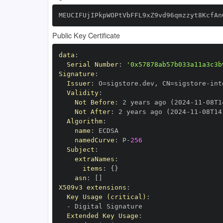
MEUCIFUjIPkpWOPtVbFFL9xZ9vd96qmzzyt8KcfAn
Public Key Certificate
data
:
Serial Number
:
'0x57878ab57b033a11a3c3b
Signature
:
Issuer
:
 O=sigstore.dev
,
 CN=sigstore
-
Validity
:
Not Before
:
 2 years ago (2024
-
11
-
08T1
Not After
:
 2 years ago (2024
-
11
-
08T14
Algorithm
:
name
:
namedCurve
:
 P
-
256
Subject
:
extraNames
:
items
:
{
}
asn
:
[
]
X509v3 extensions
:
Key Usage (critical)
:
-
Extended Key Usage
: