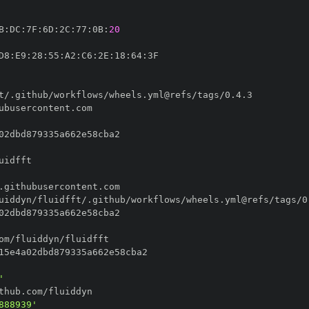
B
:
DC
:
7F
:
6D
:
2C
:
77
:
0B
:
20
D8
:
E9
:
28
:
55
:
A2
:
C6
:
2E
:
18
:
64
:
'
888939'