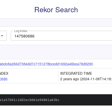
Rekor Search
Log Index
abdc8a266d7384dd7c7151278bcedd1692a46bea78d9290
NDEX
INTEGRATED TIME
0686
2 years ago (2024-11-08T14:18
e1a57b01c1dd2ecb661e94861a63bc