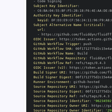
-
Subject Key Identifier
:
-
 C6
:
BA
:
04
:
55
:
BF
:
F5
:
2B
:
18
:
F6
:
4E
:
AA
:
DE
:
B
Authority Key Identifier
:
keyid
:
 DF
:
D3
:
E9
:
CF
:
56
:
24
:
11
:
96
:
F9
:
A8
:
Subject Alternative Name (critical)
:
url
:
-
 https
:
OIDC Issuer
:
 https
:
GitHub Workflow Trigger
:
GitHub Workflow SHA
:
GitHub Workflow Name
:
GitHub Workflow Repository
:
GitHub Workflow Ref
:
OIDC Issuer (v2)
:
 https
:
Build Signer URI
:
 https
:
Build Signer Digest
:
Runner Environment
:
 github
-
Source Repository URI
:
 https
:
Source Repository Digest
:
Source Repository Ref
:
Source Repository Identifier
:
'96234592
Source Repository Owner URI
:
 https
:
Source Repository Owner Identifier
:
'29